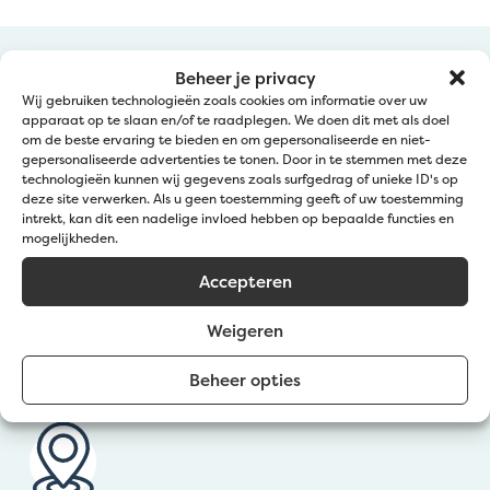
Beheer je privacy
Wij gebruiken technologieën zoals cookies om informatie over uw
apparaat op te slaan en/of te raadplegen. We doen dit met als doel
om de beste ervaring te bieden en om gepersonaliseerde en niet-
gepersonaliseerde advertenties te tonen. Door in te stemmen met deze
Service clientèle
technologieën kunnen wij gegevens zoals surfgedrag of unieke ID's op
deze site verwerken. Als u geen toestemming geeft of uw toestemming
intrekt, kan dit een nadelige invloed hebben op bepaalde functies en
mogelijkheden.
Bel:
+32 50 36 77 20
Mail ons:
info@jatu.be
Accepteren
Maandag tot vrijdag
Weigeren
van 9u-12u en 12u 30-17u30
Beheer opties