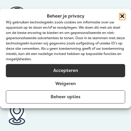
Beheer je privacy
Wij gebruiken technologieën zoals cookies om informatie over uw
apparaat op te slaan en/of te raadplegen. We doen dit met als doel
om de beste ervaring te bieden en om gepersonaliseerde en niet-
gepersonaliseerde advertenties te tonen. Door in te stemmen met deze
Service clientèle
technologieën kunnen wij gegevens zoals surfgedrag of unieke ID's op
deze site verwerken. Als u geen toestemming geeft of uw toestemming
intrekt, kan dit een nadelige invloed hebben op bepaalde functies en
Bel:
+32 50 36 77 20
mogelijkheden.
Mail ons:
info@jatu.be
Accepteren
Maandag tot vrijdag
van 9u-12u en 12u 30-17u30
Weigeren
Beheer opties