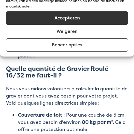
intrekt, kan dit een nadelige invloed hebben op bepaalde functies en
Drainage dans les puits et fossés
: Placez ce
mogelijkheden.
gravier dans les puits ou fossés pour évacuer
Accepteren
rapidement l'eau et éviter les obstructions.
Utilisations décoratives dans les jardins
:
Weigeren
Ajoutez une finition élégante à votre jardin
avec le Gravier Roulé 16/32 autour des étangs
Beheer opties
ou comme accent autour des bordures de
plantes.
Quelle quantité de Gravier Roulé
16/32 me faut-il ?
Nous vous aidons volontiers à calculer la quantité de
gravier dont vous avez besoin pour votre projet.
Voici quelques lignes directrices simples :
Couverture de toit
: Pour une couche de 5 cm,
vous avez besoin d'environ
80 kg par m²
. Cela
offre une protection optimale.