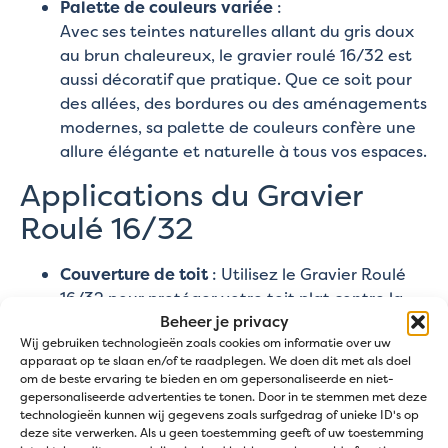
Palette de couleurs variée
:
Avec ses teintes naturelles allant du gris doux
au brun chaleureux, le gravier roulé 16/32 est
aussi décoratif que pratique. Que ce soit pour
des allées, des bordures ou des aménagements
modernes, sa palette de couleurs confère une
allure élégante et naturelle à tous vos espaces.
Applications du Gravier
Roulé 16/32
Couverture de
toit
: Utilisez le Gravier Roulé
16/32 pour protéger votre toit plat contre la
Beheer je privacy
pluie et l'usure. Idéal pour les abris de jardin, les
Wij gebruiken technologieën zoals cookies om informatie over uw
garages ou les dépendances.
apparaat op te slaan en/of te raadplegen. We doen dit met als doel
Bordure des bâtiments
: Le Gravier Roulé
om de beste ervaring te bieden en om gepersonaliseerde en niet-
16/32 empêche l'eau de pluie d'éclabousser
gepersonaliseerde advertenties te tonen. Door in te stemmen met deze
technologieën kunnen wij gegevens zoals surfgedrag of unieke ID's op
contre les murs, aidant à prévenir les
deze site verwerken. Als u geen toestemming geeft of uw toestemming
problèmes d'humidité et les dommages.