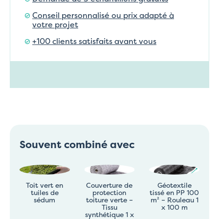
Conseil personnalisé ou prix adapté à
votre projet
+100 clients satisfaits avant vous
Souvent combiné avec
Toit vert en
Couverture de
Géotextile
tuiles de
protection
tissé en PP 100
sédum
toiture verte –
m² – Rouleau 1
Tissu
x 100 m
synthétique 1 x