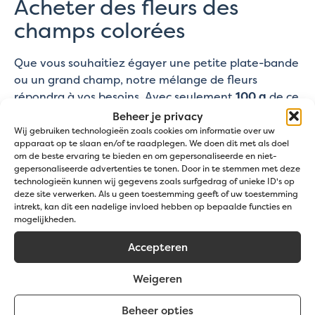
Acheter des fleurs des
champs colorées
Que vous souhaitiez égayer une petite plate-bande
ou un grand champ, notre mélange de fleurs
répondra à vos besoins. Avec seulement
100 g
de ce
mélange, vous pouvez
couvrir une surface de 50
Beheer je privacy
m²
, tandis que
500 g
suffisent pour
une surface
Wij gebruiken technologieën zoals cookies om informatie over uw
apparaat op te slaan en/of te raadplegen. We doen dit met als doel
impressionnante de 250 m²
. Laissez votre jardin se
om de beste ervaring te bieden en om gepersonaliseerde en niet-
transformer en un paradis luxuriant grâce à ce
gepersonaliseerde advertenties te tonen. Door in te stemmen met deze
mélange de fleurs colorées et à longue floraison.
technologieën kunnen wij gegevens zoals surfgedrag of unieke ID's op
deze site verwerken. Als u geen toestemming geeft of uw toestemming
intrekt, kan dit een nadelige invloed hebben op bepaalde functies en
Spécifications
mogelijkheden.
Accepteren
100g/50m²
Densité de semis:
Weigeren
50-100 cm
Hauteur
Beheer opties