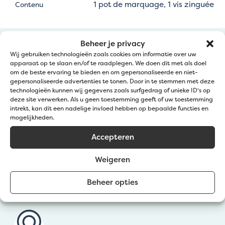
1 pot de marquage, 1 vis zinguée
Contenu
Beheer je privacy
Wij gebruiken technologieën zoals cookies om informatie over uw
apparaat op te slaan en/of te raadplegen. We doen dit met als doel
om de beste ervaring te bieden en om gepersonaliseerde en niet-
gepersonaliseerde advertenties te tonen. Door in te stemmen met deze
technologieën kunnen wij gegevens zoals surfgedrag of unieke ID's op
Service clientèle
deze site verwerken. Als u geen toestemming geeft of uw toestemming
intrekt, kan dit een nadelige invloed hebben op bepaalde functies en
mogelijkheden.
Bel:
+32 50 36 77 20
Accepteren
Mail ons:
info@jatu.be
Weigeren
Maandag tot vrijdag
van 9u-12u en 12u 30-17u30
Beheer opties