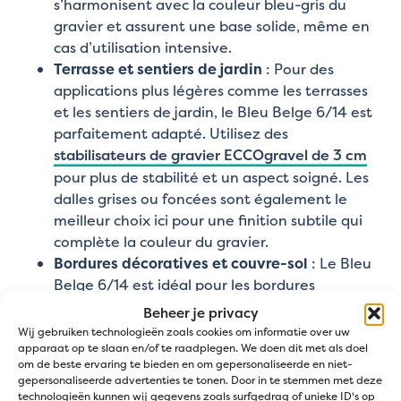
s’harmonisent avec la couleur bleu-gris du
gravier et assurent une base solide, même en
cas d’utilisation intensive.
Terrasse et sentiers de jardin
: Pour des
applications plus légères comme les terrasses
et les sentiers de jardin, le Bleu Belge 6/14 est
parfaitement adapté. Utilisez des
stabilisateurs de gravier ECCOgravel de 3 cm
pour plus de stabilité et un aspect soigné. Les
dalles grises ou foncées sont également le
meilleur choix ici pour une finition subtile qui
complète la couleur du gravier.
Bordures décoratives et couvre-sol
: Le Bleu
Belge 6/14 est idéal pour les bordures
décoratives et le paillage de sol. Placez un
Beheer je privacy
feutre
anti-racine
sous le gravier pour éviter la
Wij gebruiken technologieën zoals cookies om informatie over uw
apparaat op te slaan en/of te raadplegen. We doen dit met als doel
croissance de plantes indésirables et choisissez
om de beste ervaring te bieden en om gepersonaliseerde en niet-
une épaisseur de 5 cm pour une couverture
gepersonaliseerde advertenties te tonen. Door in te stemmen met deze
optimale. Si vous utilisez des
technologieën kunnen wij gegevens zoals surfgedrag of unieke ID's op