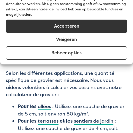
deze site verwerken. Als u geen toestemming geeft of uw toestemming
stabilisateurs fines de 2 cm
, une couche de
intrekt, kan dit een nadelige invloed hebben op bepaalde functies en
gravier de 3 cm suffit pour maintenir le gravier
mogelijkheden.
en place. Pour une finition parfaite, nous
Accepteren
conseillons également ici des dalles de gravier
grises ou foncées, qui se fondent parfaitement
Weigeren
dans le gravier.
Quelle quantité de gravier dois-je
Beheer opties
utiliser ?
Selon les différentes applications, une quantité
spécifique de gravier est nécessaire. Nous vous
aidons volontiers à calculer vos besoins avec notre
calculateur de gravier :
Pour les
allées
: Utilisez une couche de gravier
de 5 cm, soit environ 80 kg/m².
Pour les
terrasses
et les
sentiers de jardin
:
Utilisez une couche de gravier de 4 cm, soit