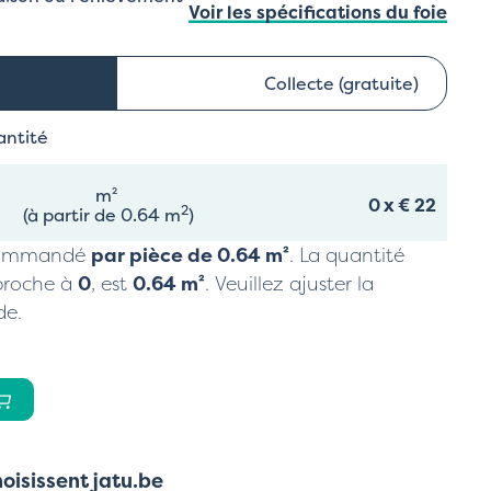
Voir les spécifications du foie
Collecte (gratuite)
antité
m²
0
x
€ 22
2
(à partir de 0.64 m
)
 commandé
par pièce de
0.64
m²
. La quantité
proche à
0
, est
0.64
m²
. Veuillez ajuster la
de.
hoisissent jatu.be