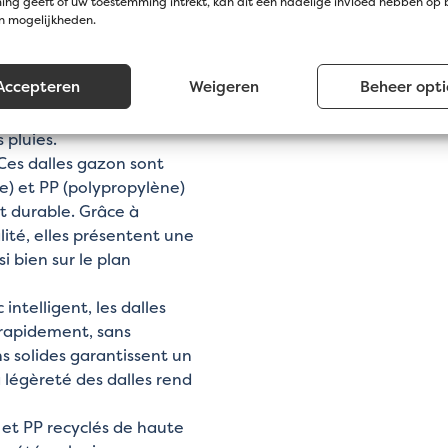
ng geeft of uw toestemming intrekt, kan dit een nadelige invloed hebben op
en mogelijkheden.
llules ouvertes unique
ptimal du gazon et
Accepteren
Weigeren
Beheer opti
t de prévenir les
n réduisant les risques
 pluies.
Ces dalles gazon sont
e) et PP (polypropylène)
et durable. Grâce à
lité, elles présentent une
i bien sur le plan
intelligent, les dalles
 rapidement, sans
s solides garantissent un
a légèreté des dalles rend
et PP recyclés de haute