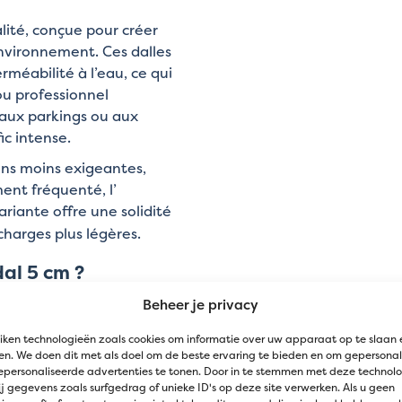
lité, conçue pour créer
nvironnement. Ces dalles
rméabilité à l’eau, ce qui
ou professionnel
aux parkings ou aux
ic intense.
ons moins exigeantes,
ent fréquenté, l’
ariante offre une solidité
harges plus légères.
al 5 cm ?
Beheer je privacy
a été spécialement
arfait pour les parkings,
iken technologieën zoals cookies om informatie over uw apparaat op te slaan 
les allées fréquemment
n. We doen dit met als doel om de beste ervaring te bieden en om gepersonal
epersonaliseerde advertenties te tonen. Door in te stemmen met deze technol
amionnettes, des camions
j gegevens zoals surfgedrag of unieke ID's op deze site verwerken. Als u geen
assurent une stabilité