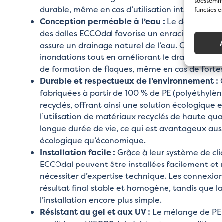
toestemmi
durable, même en cas d’utilisation intensive.
functies 
Conception perméable à l’eau :
Le design à ce
des dalles ECCOdal favorise un enracinement o
assure un drainage naturel de l’eau. Cela perme
inondations tout en améliorant le drainage et e
de formation de flaques, même en cas de fortes
Durable et respectueux de l’environnement :
fabriquées à partir de 100 % de PE (polyéthylèn
recyclés, offrant ainsi une solution écologique 
l’utilisation de matériaux recyclés de haute qua
longue durée de vie, ce qui est avantageux auss
écologique qu’économique.
Installation facile :
Grâce à leur système de clic 
ECCOdal peuvent être installées facilement et
nécessiter d’expertise technique. Les connexion
résultat final stable et homogène, tandis que l
l’installation encore plus simple.
Résistant au gel et aux UV :
Le mélange de PE 