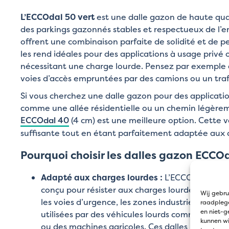
L’ECCOdal 50 vert
est une dalle gazon de haute qua
des parkings gazonnés stables et respectueux de l’e
offrent une combinaison parfaite de solidité et de pe
les rend idéales pour des applications à usage privé 
nécessitant une charge lourde. Pensez par exemple 
voies d’accès empruntées par des camions ou un traf
Si vous cherchez une dalle gazon pour des applicati
comme une allée résidentielle ou un chemin légèrem
ECCOdal 40
(4 cm) est une meilleure option. Cette v
suffisante tout en étant parfaitement adaptée aux c
Pourquoi choisir les dalles gazon ECCOd
Adapté aux charges lourdes :
L’ECCOdal 5 cm 
conçu pour résister aux charges lourdes. Il est p
Wij gebru
les voies d’urgence, les zones industrielles et 
raadplege
en niet-g
utilisées par des véhicules lourds comme des c
kunnen wi
ou des machines agricoles. Ces dalles robustes 