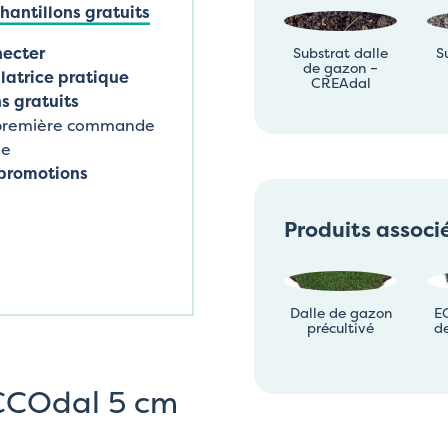
antillons gratuits
necter
Substrat dalle
S
de gazon –
latrice pratique
CREAdal
s gratuits
 première commande
ne
promotions
Produits associ
Dalle de gazon
E
précultivé
d
ECCOdal 5 cm