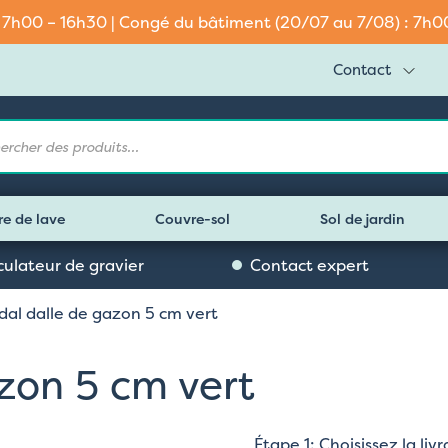
: 7h00 – 16h30 | Congé du bâtiment (20/07 au 7/08) : 7h00 
Contact
e
re de lave
Couvre-sol
Sol de jardin
culateur de gravier
Contact expert
al dalle de gazon 5 cm vert
zon 5 cm vert
Étape 1: Choisissez la li