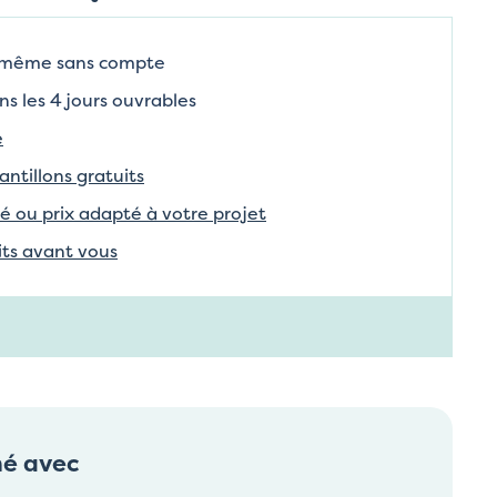
 même sans compte
ns les 4 jours ouvrables
e
tillons gratuits
é ou prix adapté à votre projet
aits avant vous
né avec