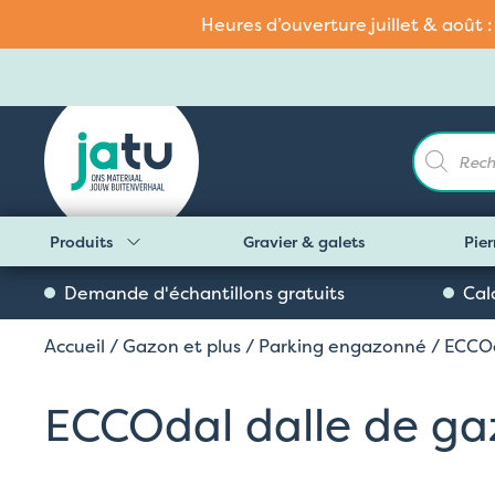
Heures d’ouverture juillet & août 
Recherch
de
produits
Produits
Gravier & galets
Pier
Demande d'échantillons gratuits
Cal
Accueil
/
Gazon et plus
/
Parking engazonné
/ ECCOd
ECCOdal dalle de ga