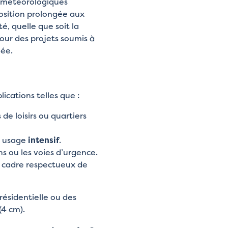
s météorologiques
osition prolongée aux
té, quelle que soit la
 pour des projets soumis à
née.
l
ications telles que :
de loisirs ou quartiers
 à usage
intensif
.
s ou les voies d’urgence.
 cadre respectueux de
résidentielle ou des
4 cm).