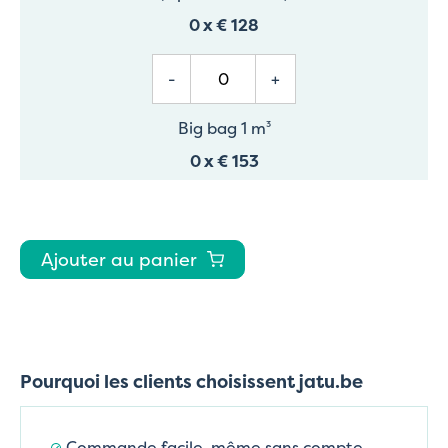
0
x
€ 128
-
+
Big bag 1 m³
0
x
€ 153
Ajouter au panier
Pourquoi les clients choisissent jatu.be
Commande facile, même sans compte