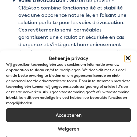
Voies d’évacuation :
Gazon de gravier -
CREAtop combine fonctionnalité et stabilité
avec une apparence naturelle, en faisant une
solution parfaite pour les voies d’évacuation.
Ces revêtements semi-perméables
garantissent une circulation sécurisée en cas
d’urgence et s’intègrent harmonieusement
dans leur environnement sans compromettre
Beheer je privacy
leur utilité.
Wij gebruiken technologieën zoals cookies om informatie over uw
Allées à usage occasionnel :
Gazon de gravier
apparaat op te slaan en/of te raadplegen. We doen dit met als doel
convient uniquement aux allées très peu
om de beste ervaring te bieden en om gepersonaliseerde en niet-
utilisées. Le substrat est conçu pour des
gepersonaliseerde advertenties te tonen. Door in te stemmen met deze
technologieën kunnen wij gegevens zoals surfgedrag of unieke ID's op
applications où les véhicules passent rarement,
deze site verwerken. Als u geen toestemming geeft of uw toestemming
comme les allées desservant uniquement des
intrekt, kan dit een nadelige invloed hebben op bepaalde functies en
zones peu fréquentées. Pour un usage plus
mogelijkheden.
fréquent, même avec de faibles charges, nous
Accepteren
recommandons des alternatives plus robustes,
telles que nos
parkings en gazon
avec dalles
Weigeren
pré-végétalisées.