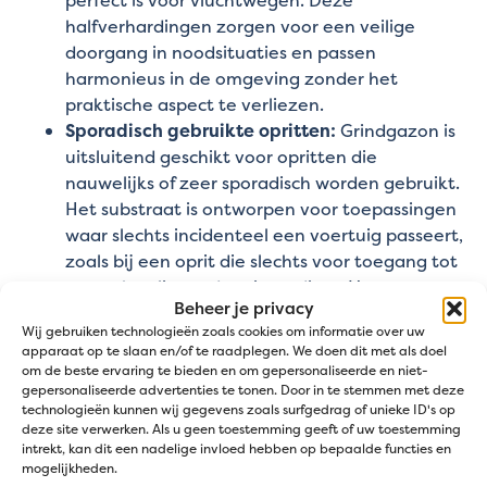
halfverhardingen zorgen voor een veilige
doorgang in noodsituaties en passen
harmonieus in de omgeving zonder het
praktische aspect te verliezen.
Sporadisch gebruikte opritten:
Grindgazon is
uitsluitend geschikt voor opritten die
nauwelijks of zeer sporadisch worden gebruikt.
Het substraat is ontworpen voor toepassingen
waar slechts incidenteel een voertuig passeert,
zoals bij een oprit die slechts voor toegang tot
een achterliggende ruimte dient. Voor
Beheer je privacy
regelmatig gebruik, zelfs bij lichte belasting,
Wij gebruiken technologieën zoals cookies om informatie over uw
raden wij een duurzamer alternatief aan, zoals
apparaat op te slaan en/of te raadplegen. We doen dit met als doel
onze
grasparkings
met voorbegroeide
om de beste ervaring te bieden en om gepersonaliseerde en niet-
gepersonaliseerde advertenties te tonen. Door in te stemmen met deze
grastegels.
technologieën kunnen wij gegevens zoals surfgedrag of unieke ID's op
deze site verwerken. Als u geen toestemming geeft of uw toestemming
Hoe gebruik je grindgazon?
intrekt, kan dit een nadelige invloed hebben op bepaalde functies en
mogelijkheden.