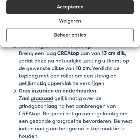
Voorbereiding van de ondergrond:
Accepteren
Start met een
funderingslaag
van CREAsoil,
aangebracht in een dikte van 20-35 cm,
Weigeren
afhankelijk van de belasting. Verdicht deze
laag licht met een roller (niet trillen) om een
Beheer opties
stabiele basis te garanderen.
Aanbrengen van de toplaag:
Breng een laag
CREAtop
aan van
13 cm dik
,
zodat deze na natuurlijke zetting uitkomt op
de gewenste dikte van
10 cm
. Verdicht de
toplaag met een roller om een stevig en
gelijkmatig oppervlak te verkrijgen.
Gras inzaaien en onderhouden:
Zaai
graszaad
gelijkmatig over de
grindgazonlaag na het aanbrengen van
CREAtop. Besproei het gazon regelmatig om
een gezonde grasgroei te bevorderen. Bemest
indien nodig om het gazon in topconditie te
houden.