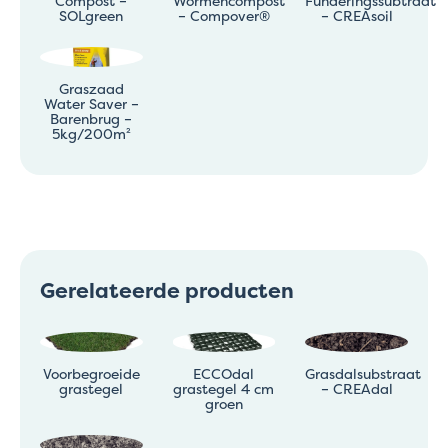
Compost –
Wormencompost
Funderingssubtraat
SOLgreen
– Compover®
– CREAsoil
Graszaad
Water Saver –
Barenbrug –
5kg/200m²
Gerelateerde producten
Voorbegroeide
ECCOdal
Grasdalsubstraat
grastegel
grastegel 4 cm
– CREAdal
groen