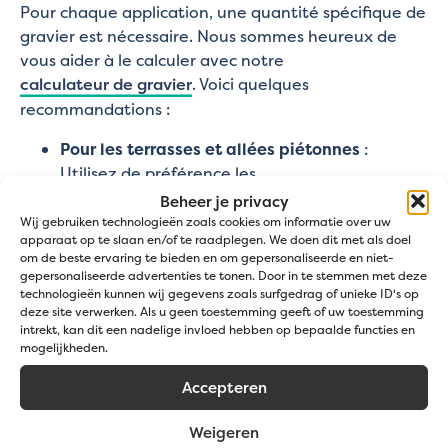
Pour chaque application, une quantité spécifique de
gravier est nécessaire. Nous sommes heureux de
vous aider à le calculer avec notre
calculateur de gravier
. Voici quelques
recommandations :
Pour les terrasses et allées piétonnes
:
Utilisez de préférence les
stabilisateurs ECCOgravel de 3 cm
d'épaisseur,
Beheer je privacy
avec une couche de gravier de 4 cm, soit 65
Wij gebruiken technologieën zoals cookies om informatie over uw
apparaat op te slaan en/of te raadplegen. We doen dit met als doel
kg/m².
om de beste ervaring te bieden en om gepersonaliseerde en niet-
Pour les bordures décoratives ou le couvre-
gepersonaliseerde advertenties te tonen. Door in te stemmen met deze
sol
:
technologieën kunnen wij gegevens zoals surfgedrag of unieke ID's op
deze site verwerken. Als u geen toestemming geeft of uw toestemming
Avec un
stabilisateur ECCOgravel de 2 cm
intrekt, kan dit een nadelige invloed hebben op bepaalde functies en
, une couche de gravier de 3 cm suffit, soit
mogelijkheden.
50 kg/m².
Accepteren
Avec un
géotextile anti-racines
, nous
recommandons une couche de 5 cm, soit
Weigeren
80 kg/m².