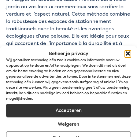
jardin ou vos locaux commerciaux sans sacrifier la
verdure et l’aspect naturel. Cette méthode combine
la robustesse des espaces de stationnement
traditionnels avec la beauté et les avantages
écologiques d’une pelouse. Elle est idéale pour ceux
qui accordent de l’importance à la durabilité et à
l’esthétique.
Beheer je privacy
Wij gebruiken technologieën zoals cookies om informatie over uw
Pourquoi choisir un parking en herbe ?
apparaat op te slaan en/of te raadplegen. We doen dit met als doel
om de beste ervaring te bieden en om gepersonaliseerde en niet-
gepersonaliseerde advertenties te tonen. Door in te stemmen met deze
Durabilité
: réduit les inondations grâce au
technologieën kunnen wij gegevens zoals surfgedrag of unieke ID's op
drainage et à la filtration naturels de l’eau.
deze site verwerken. Als u geen toestemming geeft of uw toestemming
Esthétique
: donne un aspect vert tout au long
intrekt, kan dit een nadelige invloed hebben op bepaalde functies en
mogelijkheden.
de l’année, contribuant ainsi à rendre le cadre
de vie plus agréable.
Accepteren
Polyvalence
: idéal pour les particuliers et les
entreprises qui cherchent à rendre leurs
Weigeren
solutions de stationnement plus écologiques.
Entretien
: facile à entretenir et à réparer par