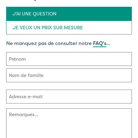
Type
J'AI UNE QUESTION
de
demande
(Nécessaire)
JE VEUX UN PRIX SUR MESURE
Ne manquez pas de consulter notre
FAQ's
...
Nom
(Nécessaire)
Prénom
Nom
Adresse
e-
mail
(Nécessaire)
Commentaires
(Nécessaire)