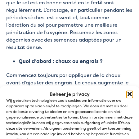
que le sol est en bonne santé en le fertilisant
régulièrement. L’arrosage, en particulier pendant les
périodes sèches, est essentiel, tout comme
l’aération du sol pour permettre une meilleure
pénétration de l’oxygène. Ressemez les zones
dégarnies avec des semences adaptées pour un
résultat dense.
Quoi d’abord : chaux ou engrais ?
Commencez toujours par appliquer de la chaux
avant d’ajouter des engrais. La chaux augmente le
pH du sol, ce qui permet aux nutriments d’être
Beheer je privacy
mieux absorbés par le gazon. Il est important
Wij gebruiken technologieën zoals cookies om informatie over uw
d’attendre 2 à 3 semaines après l’application de la
apparaat op te slaan en/of te raadplegen. We doen dit met als doel
om de beste ervaring te bieden en om gepersonaliseerde en niet-
chaux avant d’utiliser des engrais, afin que la chaux
gepersonaliseerde advertenties te tonen. Door in te stemmen met deze
ait le temps de neutraliser correctement le sol et
technologieën kunnen wij gegevens zoals surfgedrag of unieke ID's op
que les engrais puissent agir de manière optimale.
deze site verwerken. Als u geen toestemming geeft of uw toestemming
intrekt, kan dit een nadelige invloed hebben op bepaalde functies en