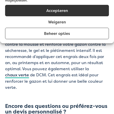
mogelijkheden.
Quel engrais utiliser pour un gazon vert ?
Accepteren
Pour un gazon vert et sain, choisissez
DCM Gazon Pur
. Cet engrais professionnel contient
Weigeren
une combinaison d’éléments nutritifs, dont le
magnésium, qui garantissent un gazon d’un vert
Beheer opties
profond. L’engrais a également un effet indirect
contre la mousse et renforce votre gazon contre la
sécheresse, le gel et le piétinement intensif. Il est
recommandé d’appliquer cet engrais deux fois par
an, au printemps et en automne, pour un résultat
optimal. Vous pouvez également utiliser la
chaux verte
de DCM. Cet engrais est idéal pour
renforcer le gazon et lui donner une belle couleur
verte.
Encore des questions ou préférez-vous
un devis personnalisé ?