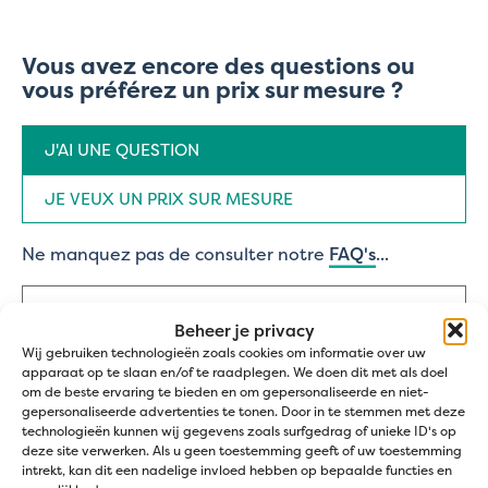
Vous avez encore des questions ou
vous préférez un prix sur mesure ?
Type
J'AI UNE QUESTION
de
demande
(Nécessaire)
JE VEUX UN PRIX SUR MESURE
Ne manquez pas de consulter notre
FAQ's
...
Nom
(Nécessaire)
Beheer je privacy
Prénom
Wij gebruiken technologieën zoals cookies om informatie over uw
apparaat op te slaan en/of te raadplegen. We doen dit met als doel
om de beste ervaring te bieden en om gepersonaliseerde en niet-
Nom
gepersonaliseerde advertenties te tonen. Door in te stemmen met deze
Adresse
technologieën kunnen wij gegevens zoals surfgedrag of unieke ID's op
e-
deze site verwerken. Als u geen toestemming geeft of uw toestemming
mail
intrekt, kan dit een nadelige invloed hebben op bepaalde functies en
(Nécessaire)