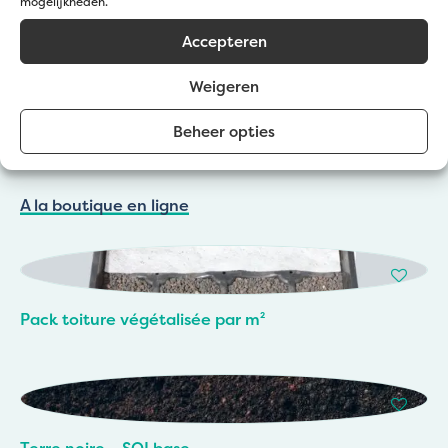
mogelijkheden.
Accepteren
Weigeren
Produits en rapport avec
Beheer opties
cet article
A la boutique en ligne
Pack toiture végétalisée par m²