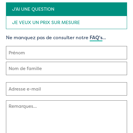
Type
J'AI UNE QUESTION
de
demande
(Nécessaire)
JE VEUX UN PRIX SUR MESURE
Ne manquez pas de consulter notre
FAQ's
...
Nom
(Nécessaire)
Prénom
Nom
Adresse
e-
mail
(Nécessaire)
Commentaires
(Nécessaire)