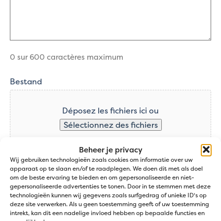
0 sur 600 caractères maximum
Bestand
Déposez les fichiers ici ou
Sélectionnez des fichiers
Beheer je privacy
Wij gebruiken technologieën zoals cookies om informatie over uw
Types de fichiers acceptés : jpg, jpeg, png, gif, webp,
apparaat op te slaan en/of te raadplegen. We doen dit met als doel
pdf, word, wordx, Taille max. des fichiers : 64 MB.
om de beste ervaring te bieden en om gepersonaliseerde en niet-
gepersonaliseerde advertenties te tonen. Door in te stemmen met deze
CAPTCHA
technologieën kunnen wij gegevens zoals surfgedrag of unieke ID's op
deze site verwerken. Als u geen toestemming geeft of uw toestemming
intrekt, kan dit een nadelige invloed hebben op bepaalde functies en