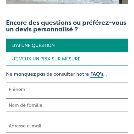
Encore des questions ou préférez-vous
un devis personnalisé ?
Type
J'AI UNE QUESTION
de
demande
(Nécessaire)
JE VEUX UN PRIX SUR MESURE
Ne manquez pas de consulter notre
FAQ's
...
Nom
(Nécessaire)
Prénom
Nom
Adresse
e-
mail