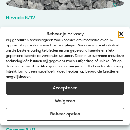
Nevada 8/12
Beheer je privacy
Wij gebruiken technologieën zoals cookies om informatie over uw
apparaat op te slaan en/of te raadplegen. We doen dit met als doel
om de beste ervaring te bieden en om gepersonaliseerde en niet-
Gravier Crystal White 8/12
gepersonaliseerde advertenties te tonen. Door in te stemmen met deze
technologieën kunnen wij gegevens zoals surfgedrag of unieke ID's op
deze site verwerken. Als u geen toestemming geeft of uw toestemming
intrekt, kan dit een nadelige invloed hebben op bepaalde functies en
mogelijkheden.
Accepteren
Heritage 6/10
Weigeren
Beheer opties
Obscura 8/11