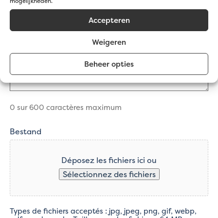
Commentaires
mogelijkheden.
(Nécessaire)
Accepteren
Weigeren
Beheer opties
0 sur 600 caractères maximum
Bestand
Déposez les fichiers ici ou
Sélectionnez des fichiers
Types de fichiers acceptés : jpg, jpeg, png, gif, webp,