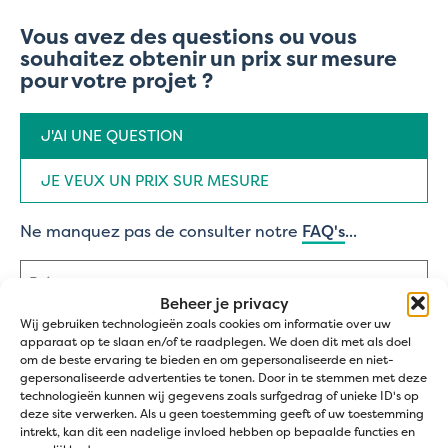
Vous avez des questions ou vous
souhaitez obtenir un prix sur mesure
pour votre projet ?
Type
J'AI UNE QUESTION
de
demande
(Nécessaire)
JE VEUX UN PRIX SUR MESURE
Ne manquez pas de consulter notre
FAQ's
...
Nom
(Nécessaire)
Beheer je privacy
Prénom
Wij gebruiken technologieën zoals cookies om informatie over uw
apparaat op te slaan en/of te raadplegen. We doen dit met als doel
om de beste ervaring te bieden en om gepersonaliseerde en niet-
Nom
gepersonaliseerde advertenties te tonen. Door in te stemmen met deze
Adresse
technologieën kunnen wij gegevens zoals surfgedrag of unieke ID's op
e-
deze site verwerken. Als u geen toestemming geeft of uw toestemming
mail
intrekt, kan dit een nadelige invloed hebben op bepaalde functies en
(Nécessaire)