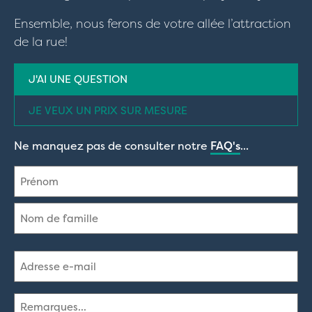
Ensemble, nous ferons de votre allée l’attraction
de la rue!
Type
J'AI UNE QUESTION
de
demande
(Nécessaire)
JE VEUX UN PRIX SUR MESURE
Ne manquez pas de consulter notre
FAQ's
...
Nom
(Nécessaire)
Prénom
Nom
Adresse
e-
mail
(Nécessaire)
Commentaires