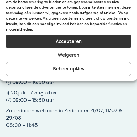
om de beste ervaring te bieden en om gepersonaliseerde en niet-
gepersonaliseerde advertenties te tonen. Door in te stemmen met deze
technologieën kunnen wij gegevens zoals surfgedrag of unieke ID's op
deze site verwerken. Als u geen toestemming geeft of uw toestemming
intrekt, kan dit een nadelige invloed hebben op bepaalde functies en
Klantendienst
mogelijkheden.
Accepteren
Bel:
+32 50 36 77 20
Mail ons:
info@jatu.be
Weigeren
Zomeruren:
Beheer opties
☀️1 – 19 juli & 8 – 31 augustus
🕖 09:00 – 16:30 uur
☀️20 juli – 7 augustus
🕖 09:00 – 15:30 uur
Zaterdagen wel open in Zedelgem: 4/07, 11/07 &
29/08
08:00 – 11:45