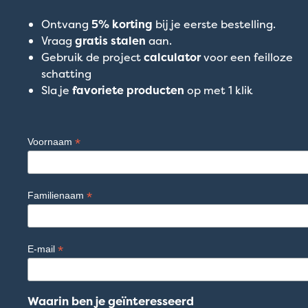
Ontvang
5% korting
bij je eerste bestelling.
Vraag
gratis stalen
aan.
Gebruik de project
calculator
voor een feilloze
schatting
Sla je
favoriete producten
op met 1 klik
*
Voornaam
*
Familienaam
*
E-mail
Waarin ben je geïnteresseerd