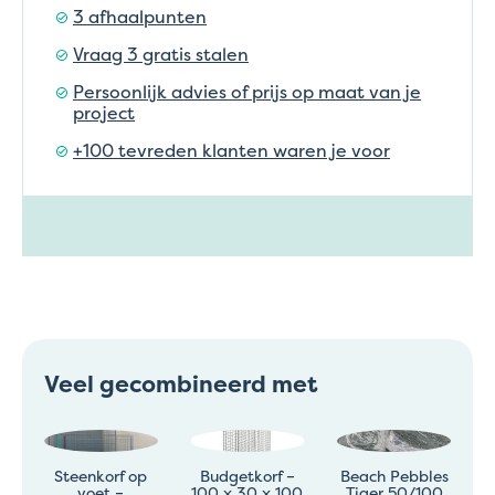
3 afhaalpunten
Vraag 3 gratis stalen
Persoonlijk advies of prijs op maat van je
project
+100 tevreden klanten waren je voor
Veel gecombineerd met
Steenkorf op
Budgetkorf –
Beach Pebbles
voet –
100 x 30 x 100
Tiger 50/100