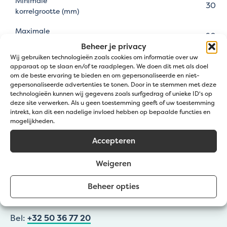
Minimale
30
korrelgrootte (mm)
Maximale
60
korrelgrootte (mm)
Beheer je privacy
Wij gebruiken technologieën zoals cookies om informatie over uw
Beach Pebbles
Type grind
apparaat op te slaan en/of te raadplegen. We doen dit met als doel
om de beste ervaring te bieden en om gepersonaliseerde en niet-
Bodembedekking, sierborder,
gepersonaliseerde advertenties te tonen. Door in te stemmen met deze
Toepassingen
Steenkorven
technologieën kunnen wij gegevens zoals surfgedrag of unieke ID's op
deze site verwerken. Als u geen toestemming geeft of uw toestemming
intrekt, kan dit een nadelige invloed hebben op bepaalde functies en
mogelijkheden.
Accepteren
Weigeren
Beheer opties
Klantendienst
Bel:
+32 50 36 77 20