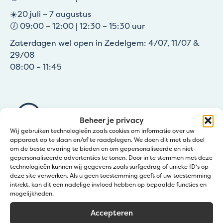
☀️20 juli – 7 augustus
🕖 09:00 – 12:00 | 12:30 – 15:30 uur
Zaterdagen wel open in Zedelgem: 4/07, 11/07 &
29/08
08:00 – 11:45
Beheer je privacy
Wij gebruiken technologieën zoals cookies om informatie over uw
apparaat op te slaan en/of te raadplegen. We doen dit met als doel
om de beste ervaring te bieden en om gepersonaliseerde en niet-
Kom langs bij Jatu
gepersonaliseerde advertenties te tonen. Door in te stemmen met deze
technologieën kunnen wij gegevens zoals surfgedrag of unieke ID's op
deze site verwerken. Als u geen toestemming geeft of uw toestemming
intrekt, kan dit een nadelige invloed hebben op bepaalde functies en
Zedelgem (Klantendienst Jatu)
mogelijkheden.
Groenestraat 139a
Accepteren
Wevelgem (Afhaalpunt Gravelart)