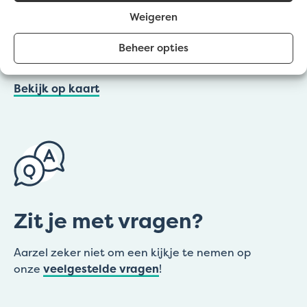
Weigeren
Zuidstraat 20
Lochristi (Afhaalpunt Gravelart)
Beheer opties
Denen 67
Bekijk op kaart
Zit je met vragen?
Aarzel zeker niet om een kijkje te nemen op
onze
veelgestelde vragen
!