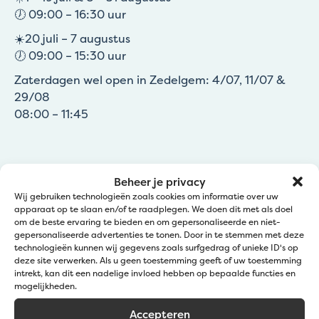
🕖 09:00 – 16:30 uur
☀️20 juli – 7 augustus
🕖 09:00 – 15:30 uur
Zaterdagen wel open in Zedelgem: 4/07, 11/07 &
29/08
08:00 – 11:45
Beheer je privacy
Wij gebruiken technologieën zoals cookies om informatie over uw
apparaat op te slaan en/of te raadplegen. We doen dit met als doel
om de beste ervaring te bieden en om gepersonaliseerde en niet-
gepersonaliseerde advertenties te tonen. Door in te stemmen met deze
Kom langs bij Jatu
technologieën kunnen wij gegevens zoals surfgedrag of unieke ID's op
deze site verwerken. Als u geen toestemming geeft of uw toestemming
intrekt, kan dit een nadelige invloed hebben op bepaalde functies en
Zedelgem (Klantendienst Jatu)
mogelijkheden.
Groenestraat 139a
Accepteren