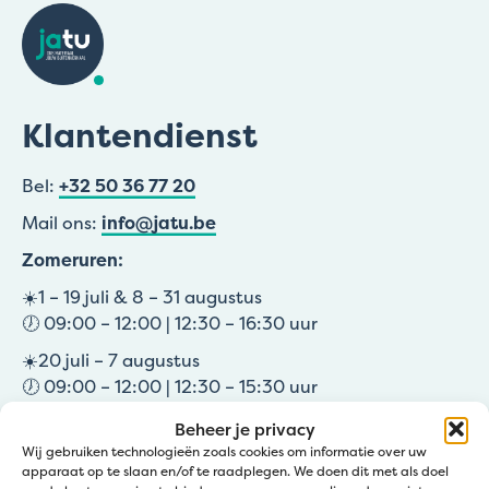
Klantendienst
Bel:
+32 50 36 77 20
Mail ons:
info@jatu.be
Zomeruren:
☀️1 – 19 juli & 8 – 31 augustus
🕖 09:00 – 12:00 | 12:30 – 16:30 uur
☀️20 juli – 7 augustus
🕖 09:00 – 12:00 | 12:30 – 15:30 uur
Zaterdagen wel open in Zedelgem: 4/07, 11/07 &
Beheer je privacy
29/08
Wij gebruiken technologieën zoals cookies om informatie over uw
apparaat op te slaan en/of te raadplegen. We doen dit met als doel
08:00 – 11:45