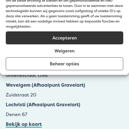
om de beste ervaring te bieden en om gepersonaliseerde en niet-
gepersonaliseerde advertenties te tonen. Door in te stemmen met deze
technologieën kunnen wij gegevens zoals surfgedrag of unieke ID's op
deze site verwerken. Als u geen toestemming geeft of uw toestemming
intrekt, kan dit een nadelige invloed hebben op bepaalde functies en
mogelijkheden.
Accepteren
Kom langs bij Jatu
Weigeren
Beheer opties
Zedelgem (Klantendienst Jatu)
Groenestraat 139a
Wevelgem (Afhaalpunt Gravelart)
Zuidstraat 20
Lochristi (Afhaalpunt Gravelart)
Denen 67
Bekijk op kaart