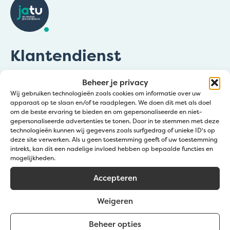
Klantendienst
Bel:
+32 50 36 77 20
Beheer je privacy
Wij gebruiken technologieën zoals cookies om informatie over uw
Mail ons:
info@jatu.be
apparaat op te slaan en/of te raadplegen. We doen dit met als doel
om de beste ervaring te bieden en om gepersonaliseerde en niet-
Zomeruren:
gepersonaliseerde advertenties te tonen. Door in te stemmen met deze
technologieën kunnen wij gegevens zoals surfgedrag of unieke ID's op
☀️1 – 19 juli & 8 – 31 augustus
deze site verwerken. Als u geen toestemming geeft of uw toestemming
🕖 09:00 – 12:00 | 12:30 – 16:30 uur
intrekt, kan dit een nadelige invloed hebben op bepaalde functies en
mogelijkheden.
☀️20 juli – 7 augustus
🕖 09:00 – 12:00 | 12:30 – 15:30 uur
Accepteren
Zaterdagen wel open in Zedelgem: 4/07, 11/07 &
Weigeren
29/08
08:00 – 11:45
Beheer opties