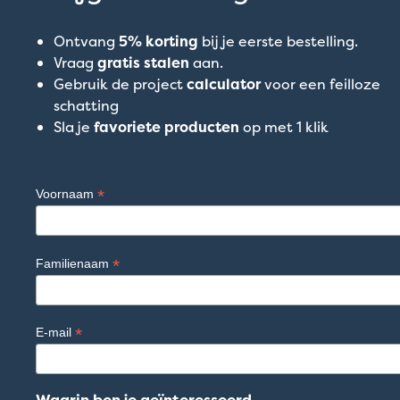
Ontvang
5% korting
bij je eerste bestelling.
Vraag
gratis stalen
aan.
Gebruik de project
calculator
voor een feilloze
schatting
Sla je
favoriete producten
op met 1 klik
*
Voornaam
*
Familienaam
*
E-mail
Waarin ben je geïnteresseerd