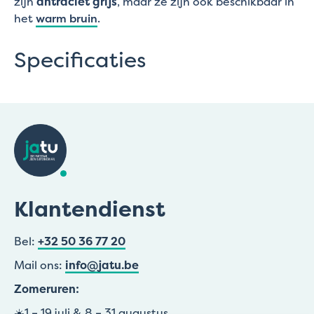
zijn
antraciet grijs
, maar ze zijn ook beschikbaar in
het
warm bruin
.
Specificaties
Klantendienst
Bel:
+32 50 36 77 20
Mail ons:
info@jatu.be
Zomeruren:
☀️1 – 19 juli & 8 – 31 augustus