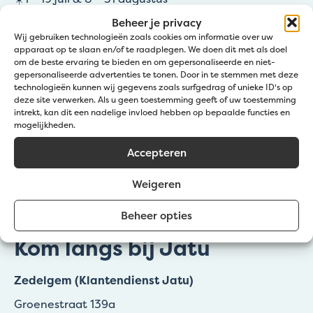
🕖 09:00 – 12:00 | 12:30 – 16:30 uur
Beheer je privacy
Wij gebruiken technologieën zoals cookies om informatie over uw
☀️20 juli – 7 augustus
apparaat op te slaan en/of te raadplegen. We doen dit met als doel
🕖 09:00 – 12:00 | 12:30 – 15:30 uur
om de beste ervaring te bieden en om gepersonaliseerde en niet-
gepersonaliseerde advertenties te tonen. Door in te stemmen met deze
Zaterdagen wel open in Zedelgem: 4/07, 11/07 &
technologieën kunnen wij gegevens zoals surfgedrag of unieke ID's op
29/08
deze site verwerken. Als u geen toestemming geeft of uw toestemming
08:00 – 11:45
intrekt, kan dit een nadelige invloed hebben op bepaalde functies en
mogelijkheden.
Accepteren
Weigeren
Beheer opties
Kom langs bij Jatu
Zedelgem (Klantendienst Jatu)
Groenestraat 139a