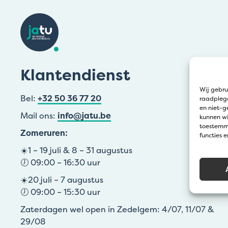
Klantendienst
Wij gebru
Bel:
+32 50 36 77 20
raadplege
en niet-g
Mail ons:
info@jatu.be
kunnen wi
toestemmi
Zomeruren:
functies 
☀️1 – 19 juli & 8 – 31 augustus
🕖 09:00 – 16:30 uur
☀️20 juli – 7 augustus
🕖 09:00 – 15:30 uur
Zaterdagen wel open in Zedelgem: 4/07, 11/07 &
29/08