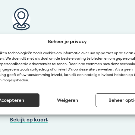
Kom langs bij Jatu
Beheer je privacy
iken technologieën zoals cookies om informatie over uw apparaat op te slaan 
Zedelgem (Klantendienst Jatu)
n. We doen dit met als doel om de beste ervaring te bieden en om gepersonal
epersonaliseerde advertenties te tonen. Door in te stemmen met deze technol
Groenestraat 139a
j gegevens zoals surfgedrag of unieke ID's op deze site verwerken. Als u geen
ng geeft of uw toestemming intrekt, kan dit een nadelige invloed hebben op
Wevelgem (Afhaalpunt Gravelart)
en mogelijkheden.
Zuidstraat 20
Lochristi (Afhaalpunt Gravelart)
Accepteren
Weigeren
Beheer opti
Denen 67
Bekijk op kaart