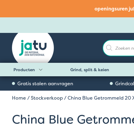
openingsuren ju
Producten
zoeken
Producten
Grind, split & keien
Gratis stalen aanvragen
Grindca
Home
/
Stockverkoop
/ China Blue Getrommeld 20 X
China Blue Getromme