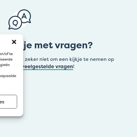
Zit je met vragen?
en/of te
Aarzel zeker niet om een kijkje te nemen op
iseerde
ogieën
onze
veelgestelde vragen
!
 bepaalde
es