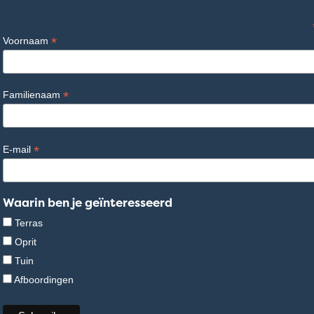
*
Voornaam
*
Familienaam
*
E-mail
Waarin ben je geïnteresseerd
Terras
Oprit
Tuin
Afboordingen