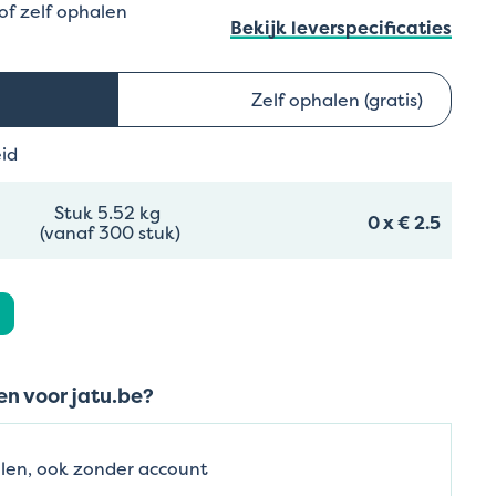
 of zelf ophalen
Bekijk leverspecificaties
Zelf ophalen (gratis)
eid
Stuk 5.52 kg
0
x
€ 2.5
(vanaf 300 stuk)
n voor jatu.be?
len, ook zonder account