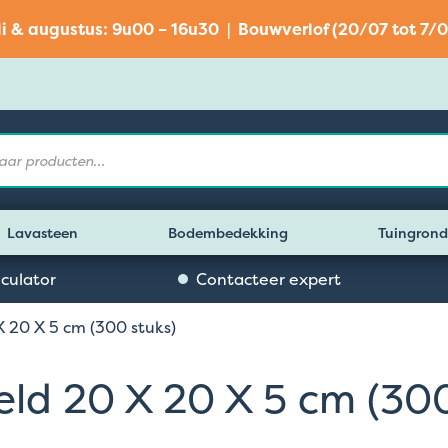
li & augustus: 9u00 – 16u30 | Bouwverlof (20/07 tot 7/0
Lavasteen
Bodembedekking
Tuingrond
lculator
Contacteer expert
 20 X 5 cm (300 stuks)
ld 20 X 20 X 5 cm (300