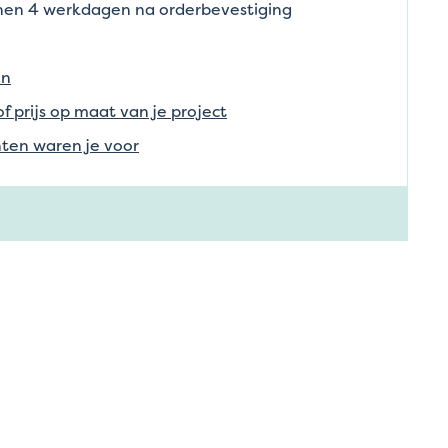
nnen 4 werkdagen na orderbevestiging
en
of prijs op maat van je project
ten waren je voor