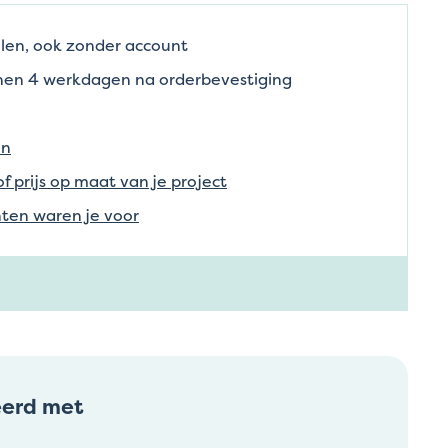
len, ook zonder account
nnen 4 werkdagen na orderbevestiging
en
of prijs op maat van je project
ten waren je voor
eerd met