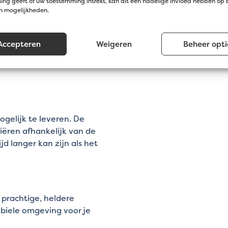
ng geeft of uw toestemming intrekt, kan dit een nadelige invloed hebben op
en mogelijkheden.
s gelijkmatig over de
Accepteren
Weigeren
Beheer opti
ogelijk te leveren. De
iëren afhankelijk van de
d langer kan zijn als het
prachtige, heldere
abiele omgeving voor je