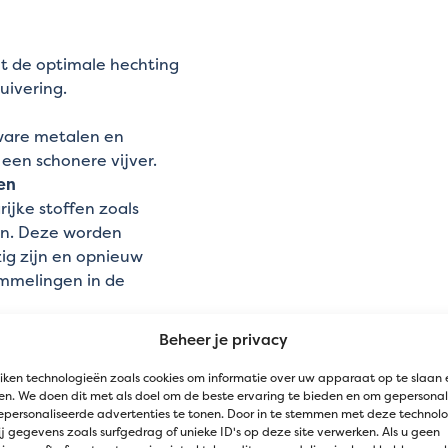
et de optimale hechting
uivering.
zware metalen en
een schonere vijver.
en
rijke stoffen zoals
en. Deze worden
g zijn en opnieuw
ommelingen in de
Beheer je privacy
minder algenproblemen
Clinopti Plus werkt als
iken technologieën zoals cookies om informatie over uw apparaat op te slaan 
n. We doen dit met als doel om de beste ervaring te bieden en om gepersonal
eler vijvermilieu.
epersonaliseerde advertenties te tonen. Door in te stemmen met deze technol
j gegevens zoals surfgedrag of unieke ID's op deze site verwerken. Als u geen