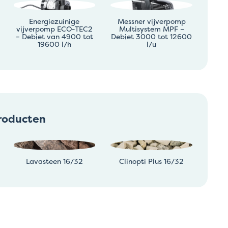
Energiezuinige
Messner vijverpomp
vijverpomp ECO-TEC2
Multisystem MPF –
– Debiet van 4900 tot
Debiet 3000 tot 12600
19600 l/h
l/u
roducten
Lavasteen 16/32
Clinopti Plus 16/32