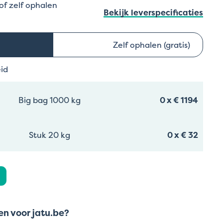
 of zelf ophalen
Bekijk leverspecificaties
Zelf ophalen (gratis)
eid
Big bag 1000 kg
0
x
€ 1194
Stuk 20 kg
0
x
€ 32
n voor jatu.be?