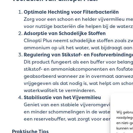
Optimale Hechting voor Filterbacteriën
Zorg voor een schoon en helder vijvermilieu m
voor nuttige bacteriën die helpen bij de waterz
Adsorptie van Schadelijke Stoffen
Clinopti Plus neemt schadelijke stoffen zoals 
ammonium op uit het water, wat bijdraagt aan 
Regulering van Stikstof- en Fosforverbinding
Dit product fungeert als een buffer voor belang
stikstof- en ammoniakcomponenten en fosfat
geabsorbeerd wanneer ze in overmaat aanwezi
vrijgegeven als dat nodig is, wat helpt om sch
waterkwaliteit te verminderen.
Stabilisatie van het Vijvermilieu
Geniet van een stabiele vijveromgeving met 
en minder schommelingen in de waterkwaliteit. 
Wij gebru
raadplege
een reservebuffer, wat zorgt voor een veel stabi
en niet-g
kunnen wi
Praktische Tips