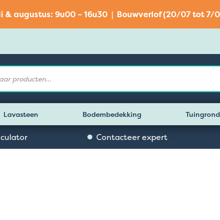
li & augustus: 9u00 – 16u30 | Bouwverlof (20/07 tot 7/0
Lavasteen
Bodembedekking
Tuingrond
lculator
Contacteer expert