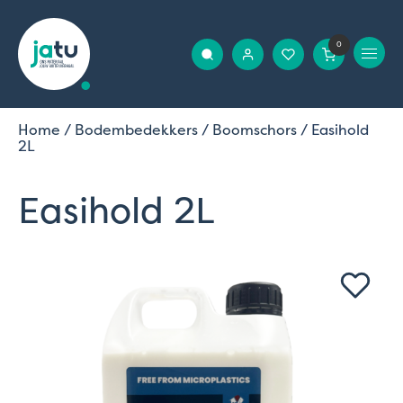
0
Home
/
Bodembedekkers
/
Boomschors
/ Easihold
2L
Easihold 2L