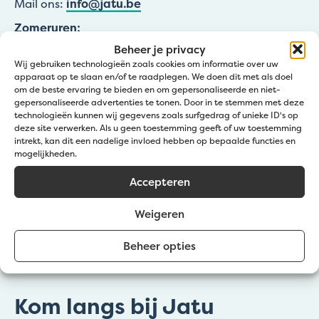
Mail ons:
info@jatu.be
Zomeruren:
Beheer je privacy
☀️1 – 19 juli & 8 – 31 augustus
Wij gebruiken technologieën zoals cookies om informatie over uw
🕖 09:00 – 12:00 | 12:30 – 16:30 uur
apparaat op te slaan en/of te raadplegen. We doen dit met als doel
om de beste ervaring te bieden en om gepersonaliseerde en niet-
☀️20 juli – 7 augustus
gepersonaliseerde advertenties te tonen. Door in te stemmen met deze
🕖 09:00 – 12:00 | 12:30 – 15:30 uur
technologieën kunnen wij gegevens zoals surfgedrag of unieke ID's op
deze site verwerken. Als u geen toestemming geeft of uw toestemming
Zaterdagen wel open in Zedelgem: 4/07, 11/07 &
intrekt, kan dit een nadelige invloed hebben op bepaalde functies en
29/08
mogelijkheden.
08:00 – 11:45
Accepteren
Weigeren
Beheer opties
Kom langs bij Jatu