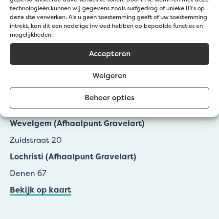
technologieën kunnen wij gegevens zoals surfgedrag of unieke ID's op
deze site verwerken. Als u geen toestemming geeft of uw toestemming
intrekt, kan dit een nadelige invloed hebben op bepaalde functies en
mogelijkheden.
Accepteren
Kom langs bij Jatu
Weigeren
Zedelgem (Klantendienst Jatu)
Beheer opties
Groenestraat 139a
Wevelgem (Afhaalpunt Gravelart)
Zuidstraat 20
Lochristi (Afhaalpunt Gravelart)
Denen 67
Bekijk op kaart