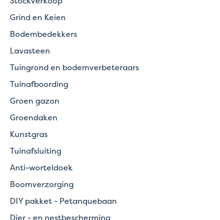
Stockverkoop
Grind en Keien
Bodembedekkers
Lavasteen
Tuingrond en bodemverbeteraars
Tuinafboording
Groen gazon
Groendaken
Kunstgras
Tuinafsluiting
Anti-worteldoek
Boomverzorging
DIY pakket - Petanquebaan
Dier - en nestbescherming