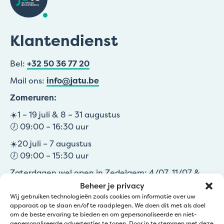
Klantendienst
Bel:
+32 50 36 77 20
Mail ons:
info@jatu.be
Zomeruren:
☀️1 – 19 juli & 8 – 31 augustus
🕖 09:00 – 16:30 uur
☀️20 juli – 7 augustus
🕖 09:00 – 15:30 uur
Zaterdagen wel open in Zedelgem: 4/07, 11/07 &
29/08
Beheer je privacy
08:00 – 11:45
Wij gebruiken technologieën zoals cookies om informatie over uw
apparaat op te slaan en/of te raadplegen. We doen dit met als doel
om de beste ervaring te bieden en om gepersonaliseerde en niet-
gepersonaliseerde advertenties te tonen. Door in te stemmen met deze