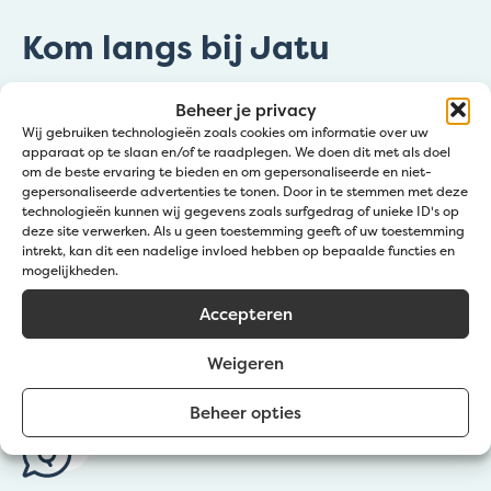
Kom langs bij Jatu
Zedelgem (Klantendienst Jatu)
Beheer je privacy
Wij gebruiken technologieën zoals cookies om informatie over uw
Groenestraat 139a
apparaat op te slaan en/of te raadplegen. We doen dit met als doel
Wevelgem (Afhaalpunt Gravelart)
om de beste ervaring te bieden en om gepersonaliseerde en niet-
gepersonaliseerde advertenties te tonen. Door in te stemmen met deze
Zuidstraat 20
technologieën kunnen wij gegevens zoals surfgedrag of unieke ID's op
deze site verwerken. Als u geen toestemming geeft of uw toestemming
Lochristi (Afhaalpunt Gravelart)
intrekt, kan dit een nadelige invloed hebben op bepaalde functies en
mogelijkheden.
Denen 67
Accepteren
Bekijk op kaart
Weigeren
Beheer opties