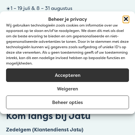
☀️1 – 19 juli & 8 – 31 augustus
🕖 09:00 – 12:00 | 12:30 – 16:30 uur
Beheer je privacy
☀️20 juli – 7 augustus
Wij gebruiken technologieën zoals cookies om informatie over uw
apparaat op te slaan en/of te raadplegen. We doen dit met als doel
🕖 09:00 – 12:00 | 12:30 – 15:30 uur
om de beste ervaring te bieden en om gepersonaliseerde en niet-
gepersonaliseerde advertenties te tonen. Door in te stemmen met deze
Zaterdagen wel open in Zedelgem: 4/07, 11/07 &
technologieën kunnen wij gegevens zoals surfgedrag of unieke ID's op
29/08
deze site verwerken. Als u geen toestemming geeft of uw toestemming
08:00 – 11:45
intrekt, kan dit een nadelige invloed hebben op bepaalde functies en
mogelijkheden.
Accepteren
Weigeren
Beheer opties
Kom langs bij Jatu
Zedelgem (Klantendienst Jatu)