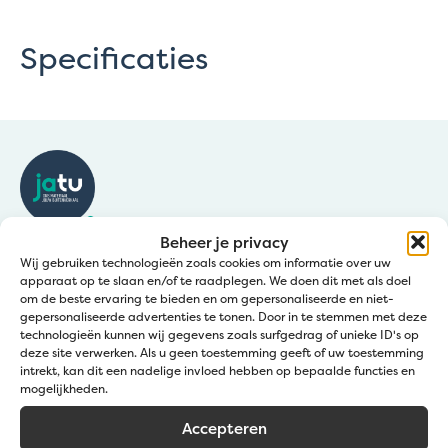
Specificaties
Beheer je privacy
Klantendienst
Wij gebruiken technologieën zoals cookies om informatie over uw
apparaat op te slaan en/of te raadplegen. We doen dit met als doel
om de beste ervaring te bieden en om gepersonaliseerde en niet-
Bel:
+32 50 36 77 20
gepersonaliseerde advertenties te tonen. Door in te stemmen met deze
technologieën kunnen wij gegevens zoals surfgedrag of unieke ID's op
Mail ons:
info@jatu.be
deze site verwerken. Als u geen toestemming geeft of uw toestemming
intrekt, kan dit een nadelige invloed hebben op bepaalde functies en
Zomeruren:
mogelijkheden.
☀️1 – 19 juli & 8 – 31 augustus
Accepteren
🕖 09:00 – 12:00 | 12:30 – 16:30 uur