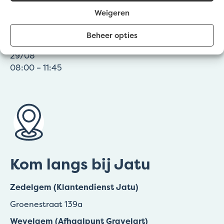
Weigeren
☀️20 juli – 7 augustus
🕖 09:00 – 12:00 | 12:30 – 15:30 uur
Beheer opties
Zaterdagen wel open in Zedelgem: 4/07, 11/07 &
29/08
08:00 – 11:45
Kom langs bij Jatu
Zedelgem (Klantendienst Jatu)
Groenestraat 139a
Wevelgem (Afhaalpunt Gravelart)