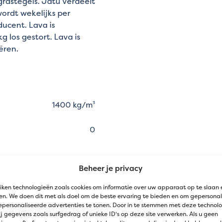
rastegels. Jatu verdeelt
wordt wekelijks per
ucent. Lava is
 los gestort. Lava is
ëren.
1400 kg/m³
0
16
Beheer je privacy
emverbeteraar, Drainage,
iken technologieën zoals cookies om informatie over uw apparaat op te slaan 
Funderingen
n. We doen dit met als doel om de beste ervaring te bieden en om gepersonal
epersonaliseerde advertenties te tonen. Door in te stemmen met deze technol
j gegevens zoals surfgedrag of unieke ID's op deze site verwerken. Als u geen
rdeaux, Bruin, Grijs, Zwart