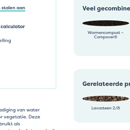
Veel gecombin
 stalen aan
calculator
Wormencompost –
Compover®
lling
Gerelateerde p
Lavasteen 2/8
zadiging van water
or vegetatie. Deze
ruikt als