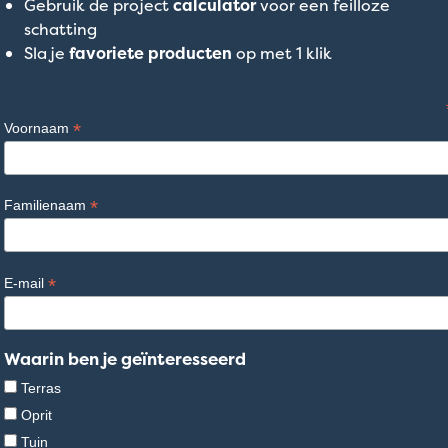
Gebruik de project
calculator
voor een feilloze
schatting
Sla je
favoriete producten
op met 1 klik
*
Voornaam
*
Familienaam
*
E-mail
Waarin ben je geïnteresseerd
Terras
Oprit
Tuin