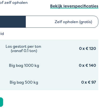
 of zelf ophalen
Bekijk leverspecificaties
Zelf ophalen (gratis)
eid
Los gestort per ton
0
x
€ 120
(vanaf 0.1 ton)
Big bag 1000 kg
0
x
€ 140
Big bag 500 kg
0
x
€ 97