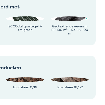
eerd met
ECCOdal grastegel 4
Geotextiel geweven in
cm groen
PP 100 m² – Rol 1 x 100
m
roducten
Lavasteen 8/16
Lavasteen 16/32