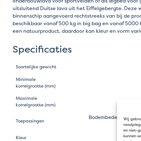
onderbouwlava voor sportvelden of als legbed voor g
uitsluitend Duitse lava uit het Eiffelgebergte. Deze 
binnenschip aangevoerd rechtstreeks van bij de prod
beschikbaar vanaf 500 kg in big bag en vanaf 5000 kg
een natuurproduct, daardoor kan kleur en vorm vari
Specificaties
Soortelijke gewicht
Minimale
korrelgrootte (mm)
Maximale
korrelgrootte (mm)
Bodembedekking, Bod
Wij gebru
Toepassingen
raadplege
en niet-g
kunnen wi
Bo
Kleur