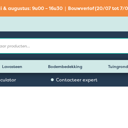
li & augustus: 9u00 – 16u30 | Bouwverlof (20/07 tot 7/0
Lavasteen
Bodembedekking
Tuingrond
lculator
Contacteer expert