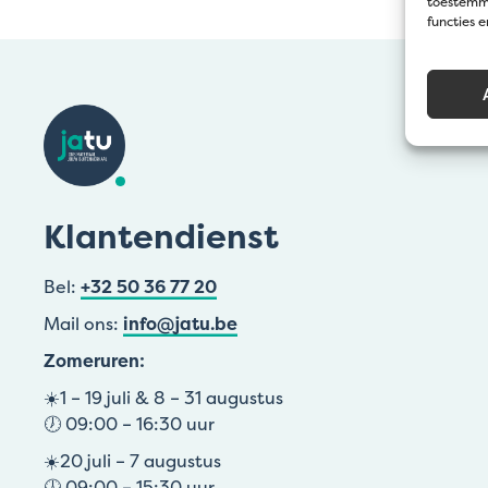
toestemmi
functies 
Klantendienst
Bel:
+32 50 36 77 20
Mail ons:
info@jatu.be
Zomeruren:
☀️1 – 19 juli & 8 – 31 augustus
🕖 09:00 – 16:30 uur
☀️20 juli – 7 augustus
🕖 09:00 – 15:30 uur