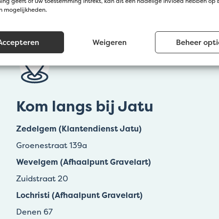
ng geeft of uw toestemming intrekt, kan dit een nadelige invloed hebben op
en mogelijkheden.
Accepteren
Weigeren
Beheer opti
Kom langs bij Jatu
Zedelgem (Klantendienst Jatu)
Groenestraat 139a
Wevelgem (Afhaalpunt Gravelart)
Zuidstraat 20
Lochristi (Afhaalpunt Gravelart)
Denen 67