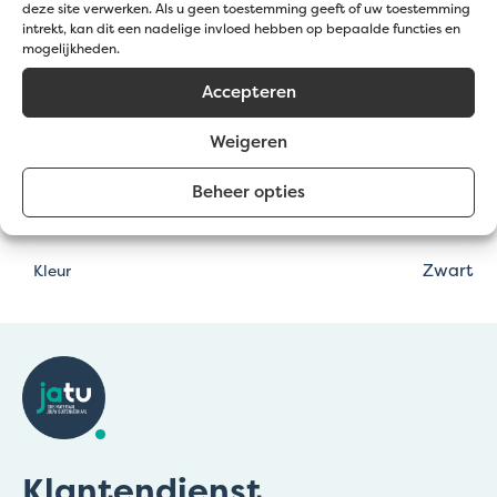
deze site verwerken. Als u geen toestemming geeft of uw toestemming
intrekt, kan dit een nadelige invloed hebben op bepaalde functies en
Minimale
mogelijkheden.
30
korrelgrootte (mm)
Accepteren
Maximale
60
korrelgrootte (mm)
Weigeren
Bodembedekking, Plantenborder,
Beheer opties
sierborder, Terrassen,
Toepassingen
Wandelpaden
Zwart
Kleur
Klantendienst