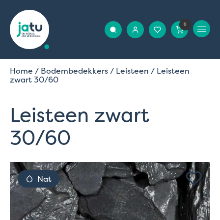
0
Home
/
Bodembedekkers
/
Leisteen
/ Leisteen
zwart 30/60
Leisteen zwart
30/60
Nat