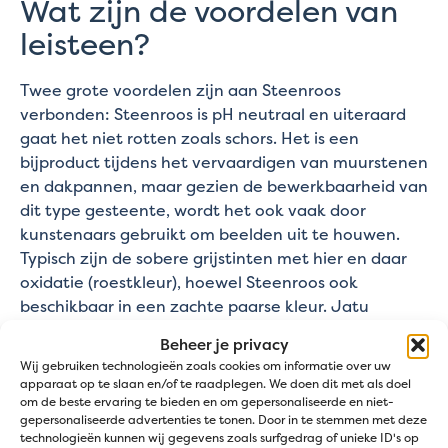
Wat zijn de voordelen van
leisteen?
Twee grote voordelen zijn aan Steenroos
verbonden: Steenroos is pH neutraal en uiteraard
gaat het niet rotten zoals schors. Het is een
bijproduct tijdens het vervaardigen van muurstenen
en dakpannen, maar gezien de bewerkbaarheid van
dit type gesteente, wordt het ook vaak door
kunstenaars gebruikt om beelden uit te houwen.
Typisch zijn de sobere grijstinten met hier en daar
oxidatie (roestkleur), hoewel Steenroos ook
beschikbaar in een zachte paarse kleur. Jatu
verdeelt enkel de mooiste kwaliteit zonder oxidatie.
Beheer je privacy
Wij gebruiken technologieën zoals cookies om informatie over uw
Specificaties
apparaat op te slaan en/of te raadplegen. We doen dit met als doel
om de beste ervaring te bieden en om gepersonaliseerde en niet-
gepersonaliseerde advertenties te tonen. Door in te stemmen met deze
technologieën kunnen wij gegevens zoals surfgedrag of unieke ID's op
1500 kg/m³
Soortelijke gewicht