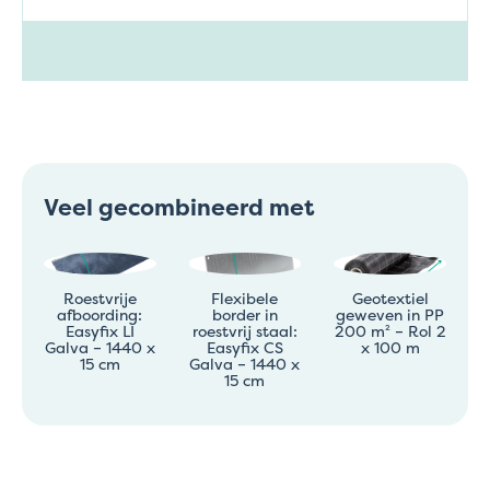
Veel gecombineerd met
Roestvrije
Flexibele
Geotextiel
afboording:
border in
geweven in PP
Easyfix LI
roestvrij staal:
200 m² – Rol 2
Galva – 1440 x
Easyfix CS
x 100 m
15 cm
Galva – 1440 x
15 cm