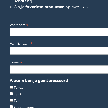
schatting
Sla je
favoriete producten
op met 1 klik
*
Voornaam
*
Familienaam
*
E-mail
Waarin ben je geïnteresseerd
Terras
Oprit
Tuin
Afboordingen