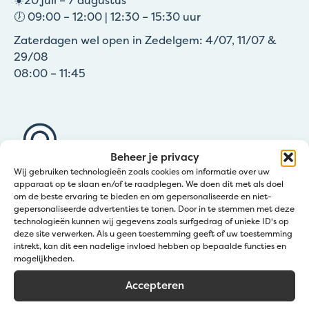
🕖 09:00 – 12:00 | 12:30 – 15:30 uur
Zaterdagen wel open in Zedelgem: 4/07, 11/07 &
29/08
08:00 – 11:45
Beheer je privacy
Wij gebruiken technologieën zoals cookies om informatie over uw
apparaat op te slaan en/of te raadplegen. We doen dit met als doel
om de beste ervaring te bieden en om gepersonaliseerde en niet-
Kom langs bij Jatu
gepersonaliseerde advertenties te tonen. Door in te stemmen met deze
technologieën kunnen wij gegevens zoals surfgedrag of unieke ID's op
deze site verwerken. Als u geen toestemming geeft of uw toestemming
Zedelgem (Klantendienst Jatu)
intrekt, kan dit een nadelige invloed hebben op bepaalde functies en
mogelijkheden.
Groenestraat 139a
Wevelgem (Afhaalpunt Gravelart)
Accepteren
Zuidstraat 20