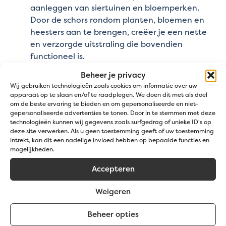
aanleggen van siertuinen en bloemperken.
Door de schors rondom planten, bloemen en
heesters aan te brengen, creëer je een nette
en verzorgde uitstraling die bovendien
functioneel is.
Openbare groenruimtes
: Pinus Sylvestris
Beheer je privacy
schors wordt veel gebruikt in parken,
Wij gebruiken technologieën zoals cookies om informatie over uw
speeltuinen en andere openbare ruimten. De
apparaat op te slaan en/of te raadplegen. We doen dit met als doel
duurzaamheid en onderhoudsvriendelijke
om de beste ervaring te bieden en om gepersonaliseerde en niet-
gepersonaliseerde advertenties te tonen. Door in te stemmen met deze
eigenschappen maken het een ideale keuze
technologieën kunnen wij gegevens zoals surfgedrag of unieke ID's op
voor grote oppervlakken die er lang verzorgd
deze site verwerken. Als u geen toestemming geeft of uw toestemming
uit moeten zien.
intrekt, kan dit een nadelige invloed hebben op bepaalde functies en
mogelijkheden.
Rond bomen en struiken
: Boomschors is zeer
geschikt om rond bomen en struiken aan te
Accepteren
brengen. Het beschermt de bodem tegen
extreme weersomstandigheden, zoals hitte en
Weigeren
vorst, en helpt de wortels van de planten te
beschermen tegen uitdroging.
Beheer opties
Bloemperken en borders
: De kleinere fractie