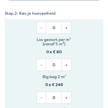
Stap 2: Kies je hoeveelheid
-
+
Los gestort per m³
3
(vanaf 5 m
)
0
x
€ 80
-
+
Big bag 2 m³
0
x
€ 246
-
+