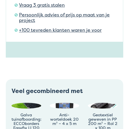
Vraag 3 gratis stalen
Persoonlijk advies of prijs op maat van je
project
+100 tevreden klanten waren je voor
Veel gecombineerd met
Galva
Anti-
Geotextiel
tuinafboording:
worteldoek 20
geweven in PP
ECCOborders
m² – 4 x 5 m
200 m² – Rol 2
Easyfix LI 120
x 100 m