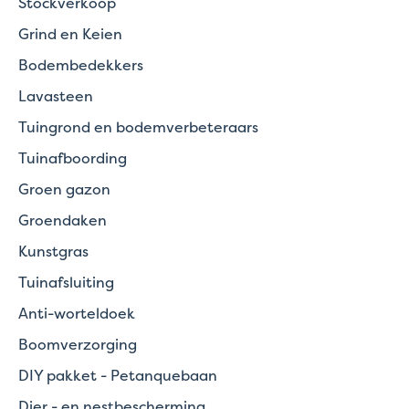
Stockverkoop
Grind en Keien
Bodembedekkers
Lavasteen
Tuingrond en bodemverbeteraars
Tuinafboording
Groen gazon
Groendaken
Kunstgras
Tuinafsluiting
Anti-worteldoek
Boomverzorging
DIY pakket - Petanquebaan
Dier - en nestbescherming