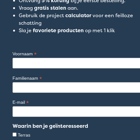
Ontvang
5% korting
bij je eerste bestelling.
Vraag
gratis stalen
aan.
Gebruik de project
calculator
voor een feilloze
schatting
Sla je
favoriete producten
op met 1 klik
*
Voornaam
*
Familienaam
*
E-mail
Waarin ben je geïnteresseerd
Terras