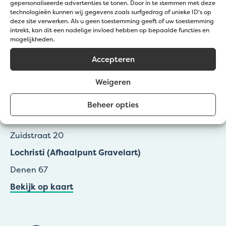
gepersonaliseerde advertenties te tonen. Door in te stemmen met deze
technologieën kunnen wij gegevens zoals surfgedrag of unieke ID's op
deze site verwerken. Als u geen toestemming geeft of uw toestemming
intrekt, kan dit een nadelige invloed hebben op bepaalde functies en
mogelijkheden.
Kom langs bij Jatu
Accepteren
Weigeren
Zedelgem (Klantendienst Jatu)
Groenestraat 139a
Beheer opties
Wevelgem (Afhaalpunt Gravelart)
Zuidstraat 20
Lochristi (Afhaalpunt Gravelart)
Denen 67
Bekijk op kaart