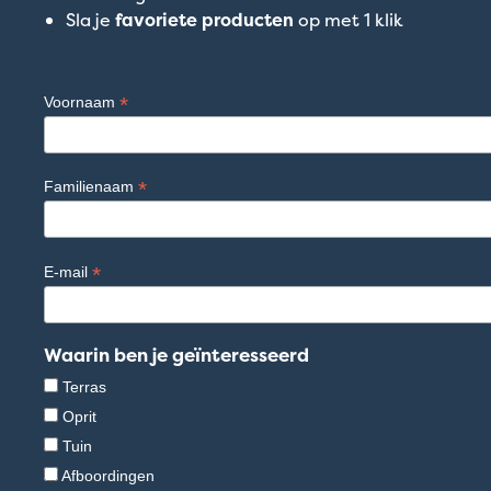
Sla je
favoriete producten
op met 1 klik
*
Voornaam
*
Familienaam
*
E-mail
Waarin ben je geïnteresseerd
Terras
Oprit
Tuin
Afboordingen