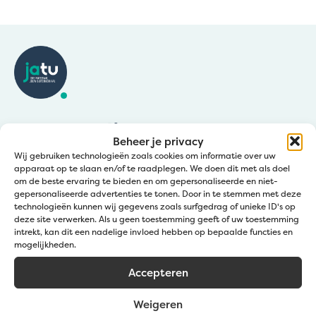
Klantendienst
Beheer je privacy
Wij gebruiken technologieën zoals cookies om informatie over uw
Bel:
+32 50 36 77 20
apparaat op te slaan en/of te raadplegen. We doen dit met als doel
om de beste ervaring te bieden en om gepersonaliseerde en niet-
Mail ons:
info@jatu.be
gepersonaliseerde advertenties te tonen. Door in te stemmen met deze
technologieën kunnen wij gegevens zoals surfgedrag of unieke ID's op
Zomeruren:
deze site verwerken. Als u geen toestemming geeft of uw toestemming
intrekt, kan dit een nadelige invloed hebben op bepaalde functies en
☀️1 – 19 juli & 8 – 31 augustus
mogelijkheden.
🕖 09:00 – 12:00 | 12:30 – 16:30 uur
Accepteren
☀️20 juli – 7 augustus
🕖 09:00 – 12:00 | 12:30 – 15:30 uur
Weigeren