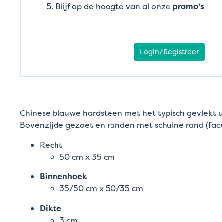
Blijf op de hoogte van al onze
promo’s
Login/Registreer
Chinese blauwe hardsteen met het typisch gevlekt ui
Bovenzijde gezoet en randen met schuine rand (face
Recht
50 cm x 35 cm
Binnenhoek
35/50 cm x 50/35 cm
Dikte
3 cm