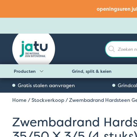
openingsuren ju
Producten
zoeken
Producten
Grind, split & keien
Gratis stalen aanvragen
Grindca
Home
/
Stockverkoop
/ Zwembadrand Hardsteen Gez
Zwembadrand Hardst
35/50 X 3/5 (4 stuks