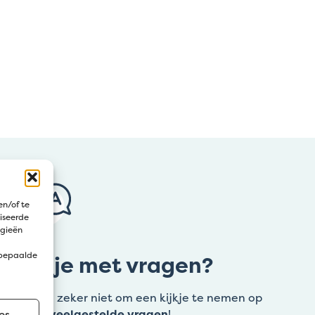
en/of te
iseerde
ogieën
 bepaalde
Zit je met vragen?
Aarzel zeker niet om een kijkje te nemen op
onze
veelgestelde vragen
!
es