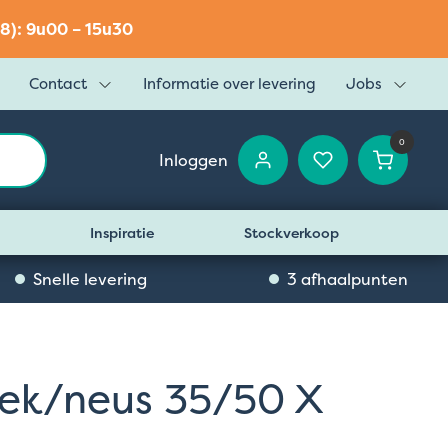
8): 9u00 – 15u30
Contact
Informatie over levering
Jobs
0
Inloggen
Inspiratie
Stockverkoop
Snelle levering
3 afhaalpunten
ek/neus 35/50 X