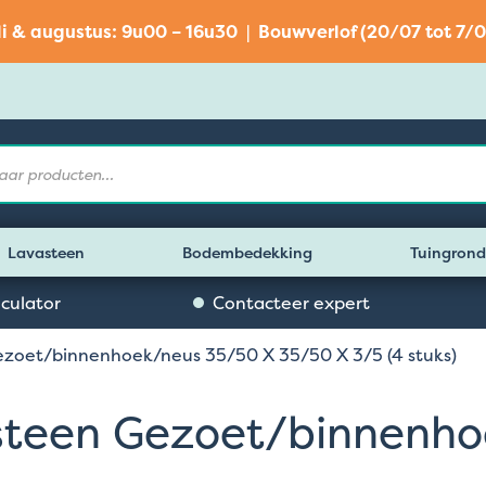
li & augustus: 9u00 – 16u30 | Bouwverlof (20/07 tot 7/0
Lavasteen
Bodembedekking
Tuingrond
lculator
Contacteer expert
oet/binnenhoek/neus 35/50 X 35/50 X 3/5 (4 stuks)
een Gezoet/binnenho
)