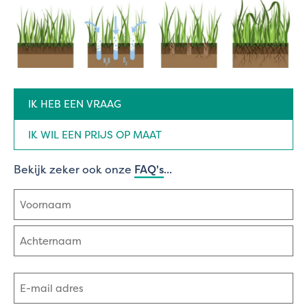
Aanvraag
IK HEB EEN VRAAG
type
(Vereist)
IK WIL EEN PRIJS OP MAAT
Bekijk zeker ook onze
FAQ's
...
Naam
(Vereist)
Voornaam
Achternaam
E-
mailadres
(Vereist)