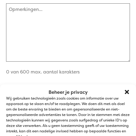
Opmerkingen
(Vereist)
0 van 600 max. aantal karakters
Bestand
Beheer je privacy
Wij gebruiken technologieën zoals cookies om informatie over uw
apparaat op te slaan en/of te raadplegen. We doen dit met als doel
Sleep bestanden hierheen of
om de beste ervaring te bieden en om gepersonaliseerde en niet-
Selecteer bestanden
gepersonaliseerde advertenties te tonen. Door in te stemmen met deze
technologieën kunnen wij gegevens zoals surfgedrag of unieke ID's op
deze site verwerken. Als u geen toestemming geeft of uw toestemming
intrekt, kan dit een nadelige invloed hebben op bepaalde functies en