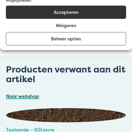
Toegestane bestandstypen: jpg, jpeg, png, gif, webp,
mogelijkheden.
pdf, word, wordx, Max. bestandsgrootte: 64 MB.
Accepteren
CAPTCHA
Weigeren
Beheer opties
Producten verwant aan dit
artikel
Naar webshop
Teelaarde – SOLterre