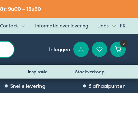
8): 9u00 – 15u30
Contact
Informatie over levering
Jobs
FR
0
Inloggen
Inspiratie
Stockverkoop
Snelle levering
3 afhaalpunten