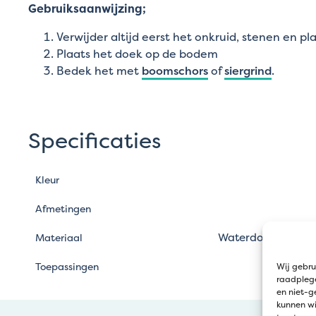
Gebruiksaanwijzing;
Verwijder altijd eerst het onkruid, stenen en p
Plaats het doek op de bodem
Bedek het met
boomschors
of
siergrind
.
Specificaties
Kleur
Afmetingen
Waterdoorlatende,
Materiaal
Bo
Toepassingen
Wij gebru
raadplege
en niet-g
kunnen wi