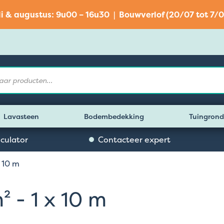
li & augustus: 9u00 – 16u30 | Bouwverlof (20/07 tot 7/0
Lavasteen
Bodembedekking
Tuingrond
lculator
Contacteer expert
x 10 m
 - 1 x 10 m