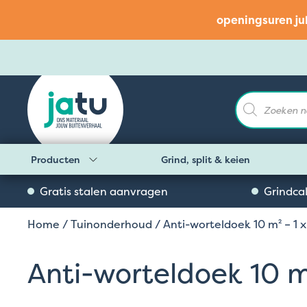
openingsuren ju
Producten
zoeken
Producten
Grind, split & keien
Gratis stalen aanvragen
Grindca
Home
/
Tuinonderhoud
/ Anti-worteldoek 10 m² – 1 
Anti-worteldoek 10 m²