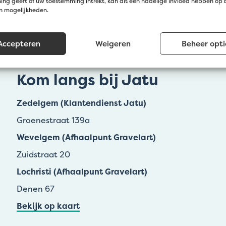
ng geeft of uw toestemming intrekt, kan dit een nadelige invloed hebben op
en mogelijkheden.
Accepteren
Weigeren
Beheer opti
Kom langs bij Jatu
Zedelgem (Klantendienst Jatu)
Groenestraat 139a
Wevelgem (Afhaalpunt Gravelart)
Zuidstraat 20
Lochristi (Afhaalpunt Gravelart)
Denen 67
Bekijk op kaart