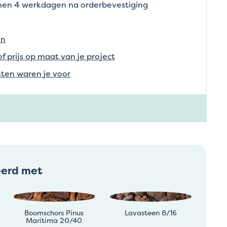
nnen 4 werkdagen na orderbevestiging
en
of prijs op maat van je project
ten waren je voor
eerd met
Boomschors Pinus
Lavasteen 8/16
Maritima 20/40