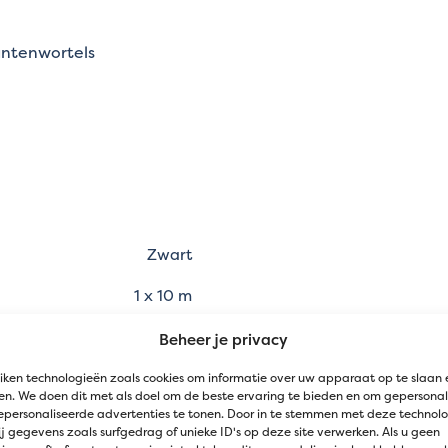
lantenwortels
Zwart
1 x 10 m
 geweven geotextiel in PP
Beheer je privacy
dembedekking, sierborder
iken technologieën zoals cookies om informatie over uw apparaat op te slaan 
n. We doen dit met als doel om de beste ervaring te bieden en om gepersonal
epersonaliseerde advertenties te tonen. Door in te stemmen met deze technol
j gegevens zoals surfgedrag of unieke ID's op deze site verwerken. Als u geen