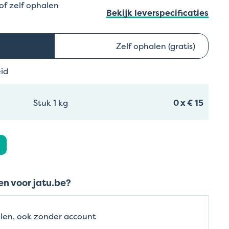
 of zelf ophalen
Bekijk leverspecificaties
Zelf ophalen (gratis)
eid
Stuk 1 kg
0
x
€ 15
n voor jatu.be?
len, ook zonder account