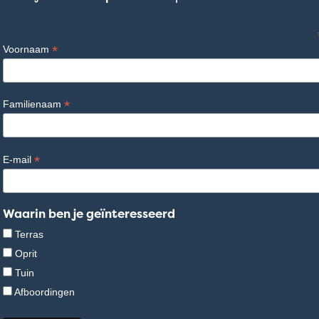
*
Voornaam
*
Familienaam
*
E-mail
Waarin ben je geïnteresseerd
Terras
Oprit
Tuin
Afboordingen