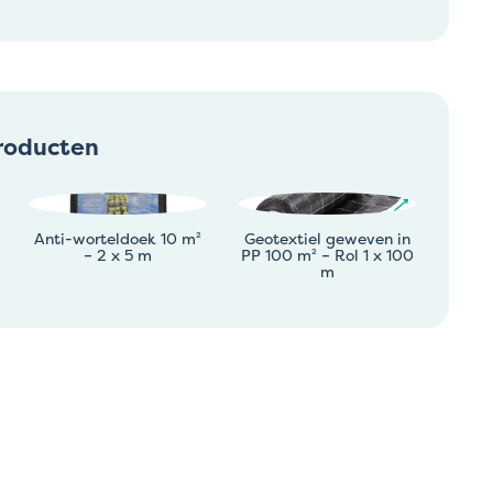
roducten
Anti-worteldoek 10 m²
Geotextiel geweven in
– 2 x 5 m
PP 100 m² – Rol 1 x 100
m