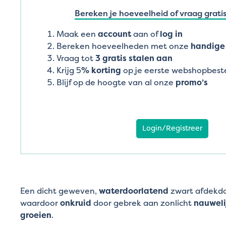
Bereken je hoeveelheid of vraag gratis
Maak een
account
aan of
log in
Bereken hoeveelheden met onze
handige 
Vraag tot
3 gratis stalen aan
Krijg 5
% korting
op je eerste webshopbeste
Blijf op de hoogte van al onze
promo’s
Login/Registreer
Een dicht geweven,
waterdoorlatend
zwart afdekdoe
waardoor
onkruid
door gebrek aan zonlicht
nauweli
groeien
.