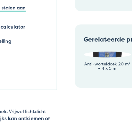
 stalen aan
calculator
Gerelateerde p
lling
Anti-worteldoek 20 m²
– 4 x 5 m
k. Vrijwel lichtdicht
jks kan ontkiemen of