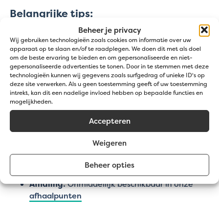
Belangrijke tips:
Beheer je privacy
Gebruik een nieuwe of grondig gereinigde
Wij gebruiken technologieën zoals cookies om informatie over uw
druksproeier om de effectiviteit van de
apparaat op te slaan en/of te raadplegen. We doen dit met als doel
enzymen te waarborgen.
om de beste ervaring te bieden en om gepersonaliseerde en niet-
gepersonaliseerde advertenties te tonen. Door in te stemmen met deze
Vermijd toepassing bij temperaturen onder
technologieën kunnen wij gegevens zoals surfgedrag of unieke ID's op
8°C of als er binnen 24 uur regen wordt
deze site verwerken. Als u geen toestemming geeft of uw toestemming
verwacht.
intrekt, kan dit een nadelige invloed hebben op bepaalde functies en
mogelijkheden.
Gratis levering of afhaling:
Accepteren
Inhoud:
20L
Weigeren
Prijs:
inclusief btw en transport
Levering:
Gratis
levering binnen België
binnen
Beheer opties
vier werkdagen.
Afhaling:
Onmiddellijk beschikbaar in onze
afhaalpunten