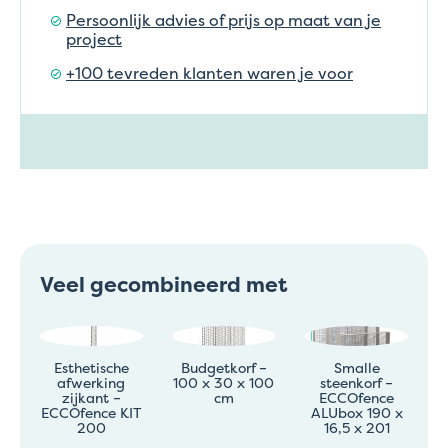
Persoonlijk advies of prijs op maat van je
project
+100 tevreden klanten waren je voor
Veel gecombineerd met
Esthetische
Budgetkorf –
Smalle
afwerking
100 x 30 x 100
steenkorf –
zijkant –
cm
ECCOfence
ECCOfence KIT
ALUbox 190 x
200
16,5 x 201