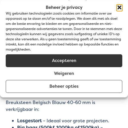
fonteinen.
Beheer je privacy
Wij gebruiken technologieën zoals cookies om informatie over uw
Hoeveel breuksteen heb je nodig?
apparaat op te slaan en/of te raadplegen. We doen dit met als doel
om de beste ervaring te bieden en om gepersonaliseerde en niet-
gepersonaliseerde advertenties te tonen. Door in te stemmen met deze
De benodigde hoeveelheid hangt af van de
technologieën kunnen wij gegevens zoals surfgedrag of unieke ID's op
laagdikte en het gebruik.
deze site verwerken. Als u geen toestemming geeft of uw toestemming
intrekt, kan dit een nadelige invloed hebben op bepaalde functies en
📏
5 cm dik
→ ± 80 kg per m²
mogelijkheden.
📏
7 cm dik
→ ± 110 kg per m²
Accepteren
📢
Gebruik onze handige rekenmodule
om exact te
Weigeren
berekenen hoeveel je nodig hebt!
Beheer opties
Verpakkingen & beschikbare fracties
Breuksteen Belgisch Blauw 40-60 mm is
verkrijgbaar in:
Losgestort
– Ideaal voor grote projecten.
Big bags (500kf, 1000kg of 1500kg)
–