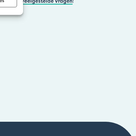
es
onze
veelgestelde vragen
!