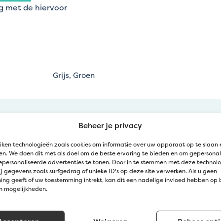
g met de hiervoor
Grijs, Groen
Beheer je privacy
iken technologieën zoals cookies om informatie over uw apparaat op te slaan 
n. We doen dit met als doel om de beste ervaring te bieden en om gepersonal
epersonaliseerde advertenties te tonen. Door in te stemmen met deze technol
j gegevens zoals surfgedrag of unieke ID's op deze site verwerken. Als u geen
ng geeft of uw toestemming intrekt, kan dit een nadelige invloed hebben op
Kom langs bij Jatu
en mogelijkheden.
Zedelgem (Klantendienst Jatu)