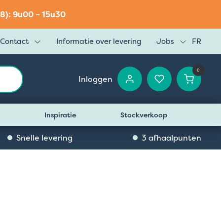
8): 9u00 – 15u30
Contact
Informatie over levering
Jobs
FR
0
Inloggen
Inspiratie
Stockverkoop
Snelle levering
3 afhaalpunten