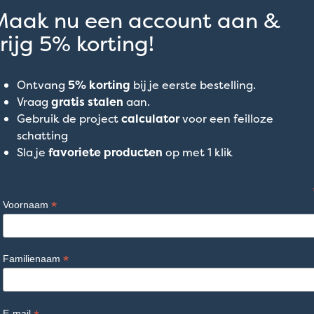
Maak nu een account aan &
rijg 5% korting!
Ontvang
5% korting
bij je eerste bestelling.
Vraag
gratis stalen
aan.
Gebruik de project
calculator
voor een feilloze
schatting
Sla je
favoriete producten
op met 1 klik
*
Voornaam
*
Familienaam
E-mail