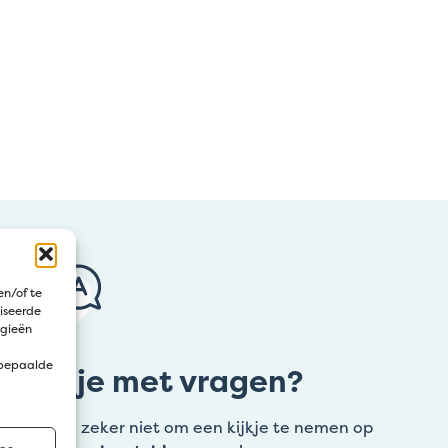
en/of te
iseerde
ogieën
 bepaalde
Zit je met vragen?
Aarzel zeker niet om een kijkje te nemen op