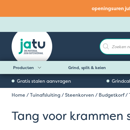
openingsuren ju
Producten
zoeken
Producten
Grind, split & keien
Gratis stalen aanvragen
Grindca
Home
/
Tuinafsluiting
/
Steenkorven
/
Budgetkorf
/ 
Tang voor krammen s