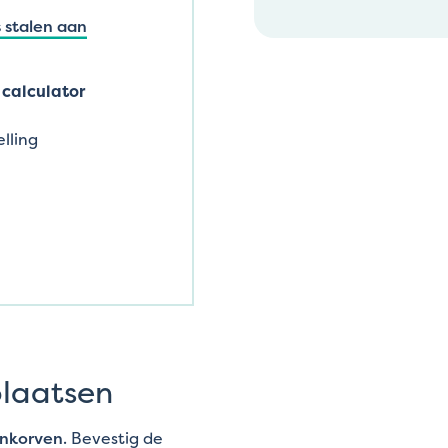
 stalen aan
calculator
lling
plaatsen
enkorven
. Bevestig de