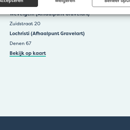
Accepteren
Weigeren
Beheer opti
Groenestraat 139a
Wevelgem (Afhaalpunt Gravelart)
Zuidstraat 20
Lochristi (Afhaalpunt Gravelart)
Denen 67
Bekijk op kaart