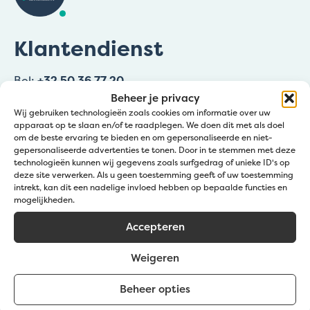
Klantendienst
Bel:
+32 50 36 77 20
Beheer je privacy
Mail ons:
info@jatu.be
Wij gebruiken technologieën zoals cookies om informatie over uw
apparaat op te slaan en/of te raadplegen. We doen dit met als doel
Zomeruren:
om de beste ervaring te bieden en om gepersonaliseerde en niet-
☀️1 – 19 juli & 8 – 31 augustus
gepersonaliseerde advertenties te tonen. Door in te stemmen met deze
technologieën kunnen wij gegevens zoals surfgedrag of unieke ID's op
🕖 09:00 – 12:00 | 12:30 – 16:30 uur
deze site verwerken. Als u geen toestemming geeft of uw toestemming
intrekt, kan dit een nadelige invloed hebben op bepaalde functies en
☀️20 juli – 7 augustus
mogelijkheden.
🕖 09:00 – 12:00 | 12:30 – 15:30 uur
Accepteren
Zaterdagen wel open in Zedelgem: 4/07, 11/07 &
29/08
Weigeren
08:00 – 11:45
Beheer opties