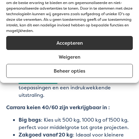
om de beste ervaring te bieden en om gepersonaliseerde en niet-
gepersonaliseerde advertenties te tonen. Door in te stemmen met deze
Carrara 7/15
: Perfect voor fijnere afwerkingen
technologieën kunnen wij gegevens zoals surfgedrag of unieke ID's op
en decoratieve details.
deze site verwerken. Als u geen toestemming geeft of uw toestemming
intrekt, kan dit een nadelige invloed hebben op bepaalde functies en
Carrara 15/25
: Ideaal voor sierlijke
mogelijkheden.
toepassingen in plantenbakken en rondom
vijvers.
Accepteren
Carrara 25/40
: Een veelzijdige optie voor
Weigeren
zowel decoratie als gebruik in steenkorven.
Carrara 40/60
: Geschikt voor grotere
Beheer opties
steenkorven en strakke afwerkingen.
Carrara 60/100
: Perfect voor robuuste
toepassingen en een indrukwekkende
uitstraling.
Carrara keien 40/60 zijn verkrijgbaar in :
Big bags
: Kies uit 500 kg, 1000 kg of 1500 kg,
perfect voor middelgrote tot grote projecten.
Zakgoed vanaf 20 kg
: Ideaal voor kleinere