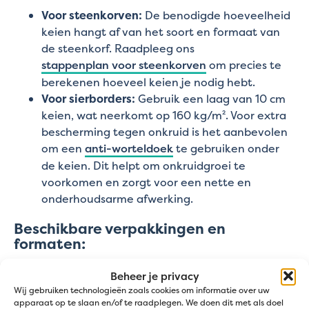
Voor steenkorven:
De benodigde hoeveelheid
keien hangt af van het soort en formaat van
de steenkorf. Raadpleeg ons
stappenplan voor steenkorven
om precies te
berekenen hoeveel keien je nodig hebt.
Voor sierborders:
Gebruik een laag van 10 cm
keien, wat neerkomt op 160 kg/m². Voor extra
bescherming tegen onkruid is het aanbevolen
om een
anti-worteldoek
te gebruiken onder
de keien. Dit helpt om onkruidgroei te
voorkomen en zorgt voor een nette en
onderhoudsarme afwerking.
Beschikbare verpakkingen en
formaten:
De Carrara marmerkeien zijn verkrijgbaar in
Beheer je privacy
verschillende formaten, zodat je altijd de juiste
Wij gebruiken technologieën zoals cookies om informatie over uw
apparaat op te slaan en/of te raadplegen. We doen dit met als doel
keuze kunt maken voor jouw project: