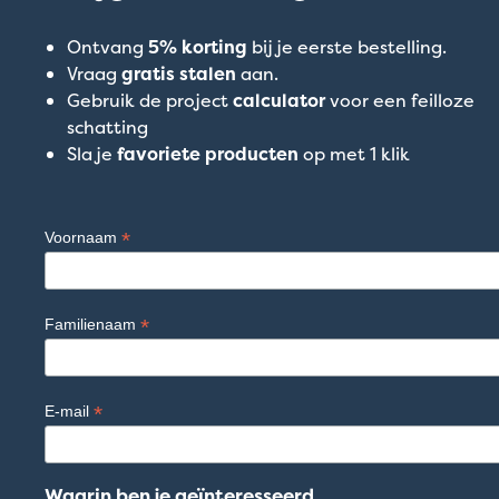
Ontvang
5% korting
bij je eerste bestelling.
Vraag
gratis stalen
aan.
Gebruik de project
calculator
voor een feilloze
schatting
Sla je
favoriete producten
op met 1 klik
*
Voornaam
*
Familienaam
*
E-mail
Waarin ben je geïnteresseerd