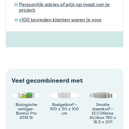
Persoonlijk advies of prijs op maat van je
project
+100 tevreden klanten waren je voor
Veel gecombineerd met
Biologische
Budgetkorf –
Smalle
reiniger-
100 x 30 x 100
steenkorf –
Biomix Pro
cm
ECCOfence
ATM 5l
ALUbox 190 x
16,5 x 201