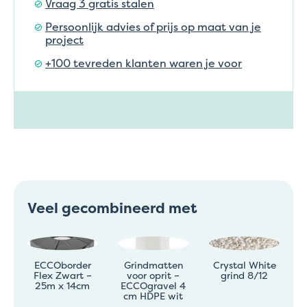
Vraag 3 gratis stalen
Persoonlijk advies of prijs op maat van je
project
+100 tevreden klanten waren je voor
Veel gecombineerd met
ECCOborder
Grindmatten
Crystal White
Flex Zwart –
voor oprit –
grind 8/12
25m x 14cm
ECCOgravel 4
cm HDPE wit