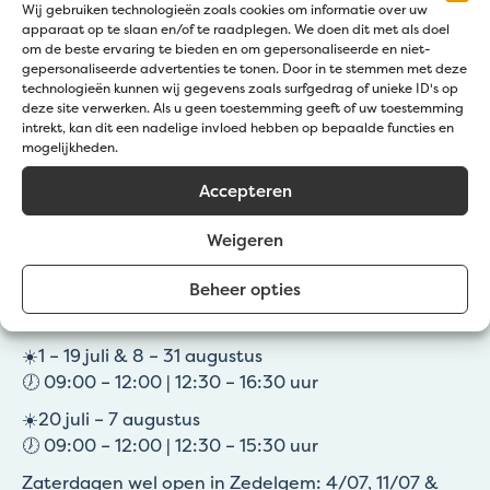
Wij gebruiken technologieën zoals cookies om informatie over uw
apparaat op te slaan en/of te raadplegen. We doen dit met als doel
om de beste ervaring te bieden en om gepersonaliseerde en niet-
gepersonaliseerde advertenties te tonen. Door in te stemmen met deze
technologieën kunnen wij gegevens zoals surfgedrag of unieke ID's op
deze site verwerken. Als u geen toestemming geeft of uw toestemming
intrekt, kan dit een nadelige invloed hebben op bepaalde functies en
mogelijkheden.
Klantendienst
Accepteren
Weigeren
Bel:
+32 50 36 77 20
Mail ons:
info@jatu.be
Beheer opties
Zomeruren:
☀️1 – 19 juli & 8 – 31 augustus
🕖 09:00 – 12:00 | 12:30 – 16:30 uur
☀️20 juli – 7 augustus
🕖 09:00 – 12:00 | 12:30 – 15:30 uur
Zaterdagen wel open in Zedelgem: 4/07, 11/07 &