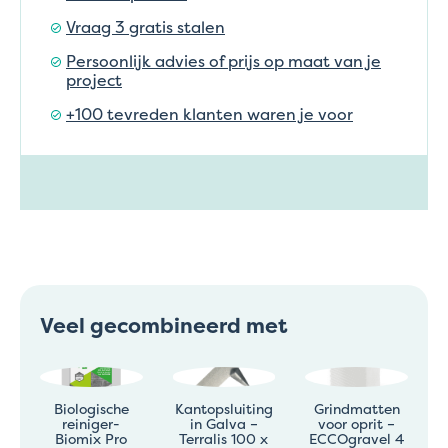
Vraag 3 gratis stalen
Persoonlijk advies of prijs op maat van je
project
+100 tevreden klanten waren je voor
Veel gecombineerd met
Biologische
Kantopsluiting
Grindmatten
reiniger-
in Galva –
voor oprit –
Biomix Pro
Terralis 100 x
ECCOgravel 4