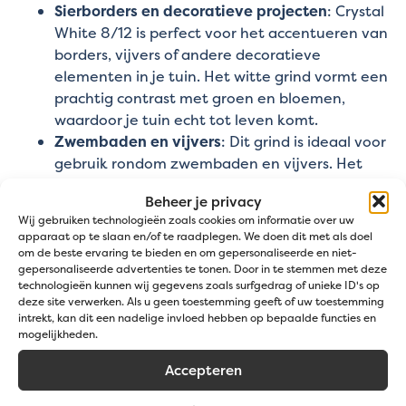
Sierborders en decoratieve projecten
: Crystal
White 8/12 is perfect voor het accentueren van
borders, vijvers of andere decoratieve
elementen in je tuin. Het witte grind vormt een
prachtig contrast met groen en bloemen,
waardoor je tuin echt tot leven komt.
Zwembaden en vijvers
: Dit grind is ideaal voor
gebruik rondom zwembaden en vijvers. Het
geeft een luxe uitstraling en is praktisch
Beheer je privacy
dankzij de waterdoorlatende eigenschappen.
Wij gebruiken technologieën zoals cookies om informatie over uw
Hiermee creëer je een sfeervolle en verzorgde
apparaat op te slaan en/of te raadplegen. We doen dit met als doel
omgeving.
om de beste ervaring te bieden en om gepersonaliseerde en niet-
gepersonaliseerde advertenties te tonen. Door in te stemmen met deze
Hoeveel Crystal White 8/12 Heb Ik
technologieën kunnen wij gegevens zoals surfgedrag of unieke ID's op
deze site verwerken. Als u geen toestemming geeft of uw toestemming
Nodig?
intrekt, kan dit een nadelige invloed hebben op bepaalde functies en
mogelijkheden.
Het juiste aantal kilo's grind hangt af van de dikte
Accepteren
van de laag die je wilt leggen. Hier zijn enkele
richtlijnen: