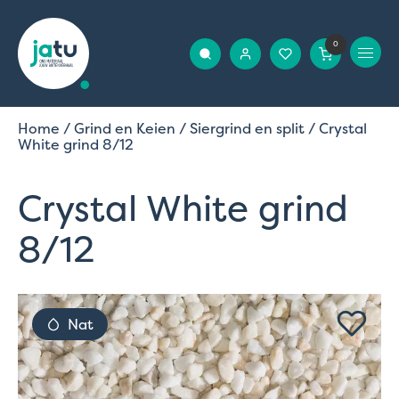
0
Home
/
Grind en Keien
/
Siergrind en split
/ Crystal
White grind 8/12
Crystal White grind
8/12
Nat