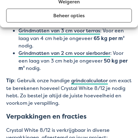
Weigeren
Grindmatten van 4 cm voor oprit
: Voor een
Beheer opties
laag van 5 cm heb je ongeveer
80 kg per m²
nodig.
Grindmatten van 3 cm voor terras
: Voor een
laag van 4 cm heb je ongeveer
65 kg per m²
nodig.
Grindmatten van 2 cm voor sierborder
: Voor
een laag van 3 cm heb je ongeveer
50 kg per
m²
nodig.
Tip
: Gebruik onze handige
grindcalculator
om exact
te berekenen hoeveel Crystal White 8/12 je nodig
hebt. Zo bestel je altijd de juiste hoeveelheid en
voorkom je verspilling.
Verpakkingen en fracties
Crystal White 8/12 is verkrijgbaar in diverse
verpakkingen, afgestemd op jouw project: