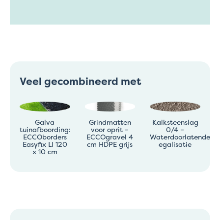
Veel gecombineerd met
Galva
Grindmatten
Kalksteenslag
tuinafboording:
voor oprit –
0/4 –
ECCOborders
ECCOgravel 4
Waterdoorlatende
Easyfix LI 120
cm HDPE grijs
egalisatie
x 10 cm