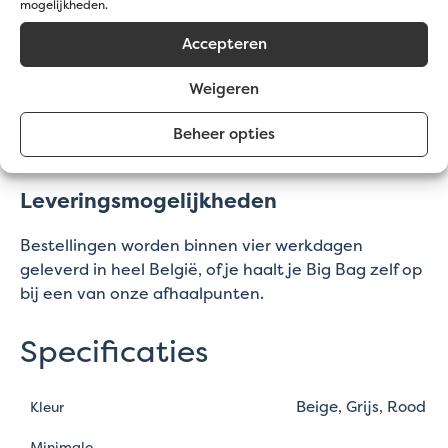
mogelijkheden.
Legacy 10/14 is enkel verkrijgbaar in:
Accepteren
Big Bags van 1500 kg
- ideaal voor grotere
projecten
Weigeren
Let op: Beperkte voorraad!
Beheer opties
Op = Op!
Leveringsmogelijkheden
Bestellingen worden binnen vier werkdagen
geleverd in heel België, of je haalt je Big Bag zelf op
bij een van onze afhaalpunten.
Specificaties
Beige, Grijs, Rood
Kleur
Minimale