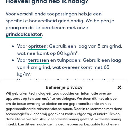
Hoeveel grind heb ik nodig?
Voor verschillende toepassingen heb je een
specifieke hoeveelheid grind nodig. We helpen je
graag om dit te berekenen met onze
grindcalculator
:
Voor
opritten
: Gebruik een laag van 5 cm grind,
wat neerkomt op 80 kg/m².
Voor
terrassen
en tuinpaden: Gebruik een laag
van 4 cm grind, wat overeenkomt met 65
kg/m².
Voor
sierborders
of bodembedekking: Met de
Beheer je privacy
fijne grindmatten volstaat een laag van 3cm,
Wij gebruiken technologieën zoals cookies om informatie over uw
dat neerkomt op 50kg/m². Met een anti-
apparaat op te slaan en/of te raadplegen. We doen dit met als doel
worteldoek is het een laag van 5cm wat
om de beste ervaring te bieden en om gepersonaliseerde en niet-
neerkomt op 80 kg/m².
gepersonaliseerde advertenties te tonen. Door in te stemmen met deze
technologieën kunnen wij gegevens zoals surfgedrag of unieke ID's op
deze site verwerken. Als u geen toestemming geeft of uw toestemming
Verpakkingen en beschikbare fracties
intrekt, kan dit een nadelige invloed hebben op bepaalde functies en