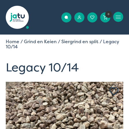
0
Home
/
Grind en Keien
/
Siergrind en split
/ Legacy
10/14
Legacy 10/14