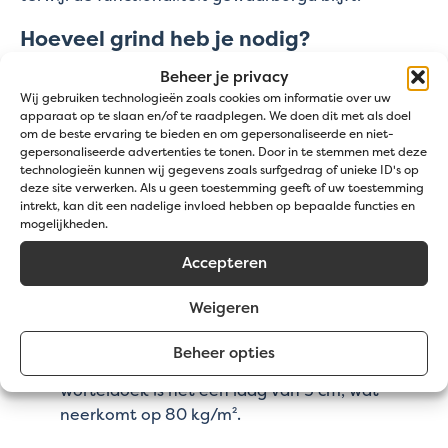
Hoeveel grind heb je nodig?
Beheer je privacy
Voor verschillende toepassingen heb je een
Wij gebruiken technologieën zoals cookies om informatie over uw
specifieke hoeveelheid grind nodig. We helpen je
apparaat op te slaan en/of te raadplegen. We doen dit met als doel
graag om dit te berekenen met onze
om de beste ervaring te bieden en om gepersonaliseerde en niet-
gepersonaliseerde advertenties te tonen. Door in te stemmen met deze
grindcalculator
:
technologieën kunnen wij gegevens zoals surfgedrag of unieke ID's op
deze site verwerken. Als u geen toestemming geeft of uw toestemming
Voor
opritten
:
Gebruik een laag van 5 cm grind,
intrekt, kan dit een nadelige invloed hebben op bepaalde functies en
wat neerkomt op 80 kg/m².
mogelijkheden.
Voor
terrassen
en tuinpaden:
Gebruik een laag
Accepteren
van 4 cm grind, wat overeenkomt met 65
kg/m².
Weigeren
Voor sierborders of bodembedekking:
Met de
fijne grindmatten volstaat een laag van 3 cm,
Beheer opties
dat neerkomt op 50 kg/m². Met een anti-
worteldoek is het een laag van 5 cm, wat
neerkomt op 80 kg/m².