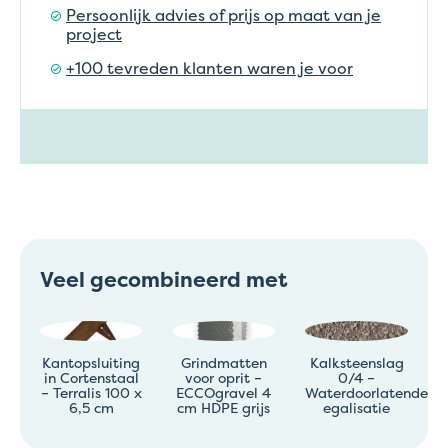
Persoonlijk advies of prijs op maat van je
project
+100 tevreden klanten waren je voor
Veel gecombineerd met
Kantopsluiting
Grindmatten
Kalksteenslag
in Cortenstaal
voor oprit –
0/4 –
– Terralis 100 x
ECCOgravel 4
Waterdoorlatende
6,5 cm
cm HDPE grijs
egalisatie